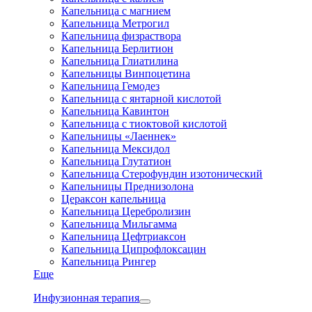
Капельница с магнием
Капельница Метрогил
Капельница физраствора
Капельница Берлитион
Капельница Глиатилина
Капельницы Винпоцетина
Капельница Гемодез
Капельница с янтарной кислотой
Капельница Кавинтон
Капельница с тиоктовой кислотой
Капельницы «Лаеннек»
Капельница Мексидол
Капельница Глутатион
Капельница Стерофундин изотонический
Капельницы Преднизолона
Цераксон капельница
Капельница Церебролизин
Капельница Мильгамма
Капельница Цефтриаксон
Капельница Ципрофлоксацин
Капельница Рингер
Еще
Инфузионная терапия