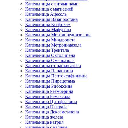
Капельницы с витаминами
Капельница с магнезией
Капельница Ацесоль
Капельницы Вазапростана
Капельницы Ксефокам
Капельницы Мафусола
Капельницы Метилпреднизолона
Капельницы Милдроната
Капельницы Метронидазола
Капельницы Трентала
Капельницы Октолипена
Капельницы Омепразола
Капельницы от панкреатита
Капельницы Панангина
Капельницы Пентоксифиллина
Капельницы Пирацетама
Капельницы Рибоксина
Капельница Реамберина
Капельница Ремаксола
Капельница Цитофлавина
Капельница Гептрала
Капельница Дексаметазона
Капельница железа
Капельница натрия
Капельница с калием