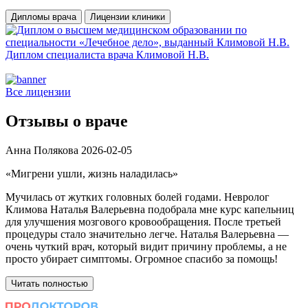
Дипломы врача
Лицензии клиники
Диплом специалиста врача Климовой Н.В.
Д
Все лицензии
Отзывы
о враче
Анна Полякова
2026-02-05
С
«Мигрени ушли, жизнь наладилась»
«
Мучилась от жутких головных болей годами. Невролог
Р
Климова Наталья Валерьевна подобрала мне курс капельниц
к
для улучшения мозгового кровообращения. После третьей
К
процедуры стало значительно легче. Наталья Валерьевна —
д
очень чуткий врач, который видит причину проблемы, а не
с
просто убирает симптомы. Огромное спасибо за помощь!
н
н
Читать полностью