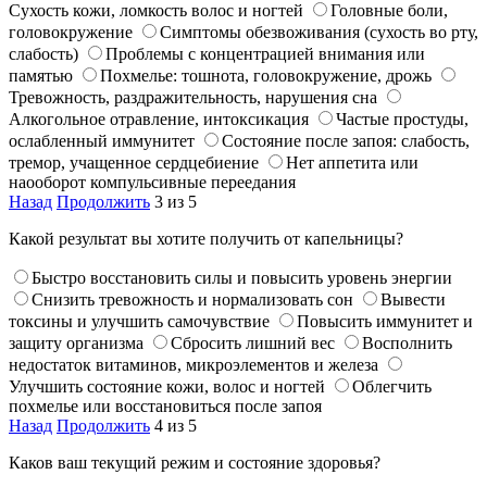
Сухость кожи, ломкость волос и ногтей
Головные боли,
головокружение
Симптомы обезвоживания (сухость во рту,
слабость)
Проблемы с концентрацией внимания или
памятью
Похмелье: тошнота, головокружение, дрожь
Тревожность, раздражительность, нарушения сна
Алкогольное отравление, интоксикация
Частые простуды,
ослабленный иммунитет
Состояние после запоя: слабость,
тремор, учащенное сердцебиение
Нет аппетита или
наооборот компульсивные переедания
Назад
Продолжить
3 из 5
Какой результат вы хотите получить от капельницы?
Быстро восстановить силы и повысить уровень энергии
Снизить тревожность и нормализовать сон
Вывести
токсины и улучшить самочувствие
Повысить иммунитет и
защиту организма
Сбросить лишний вес
Восполнить
недостаток витаминов, микроэлементов и железа
Улучшить состояние кожи, волос и ногтей
Облегчить
похмелье или восстановиться после запоя
Назад
Продолжить
4 из 5
Каков ваш текущий режим и состояние здоровья?