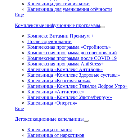
Капельница для сияния кожи
Капельница для уменьшения отёчности
Еще
Комплексные инфузионные программы
Комплекс Витамин Преимум +
После соревнований
Комплексная программа «Стройность»
Комплексная программа до соревнований
Комплексная программа после COVID-19
Комплексная программа AntiStress+
Капельница «Комплекс АнтиБоль»
Капельница «Комплекс Здоровые суставы»
Капельница «Красивая кожа»
Капельница «Комплекс Тяжёлое Доброе Утро»
Капельница «Антистресс»
Капельница «Комплекс УльтраФеррум»
Капельница «Энергия»
Еще
Детоксикационные капельницы
Капельница от запоя
Капельница от наркотиков