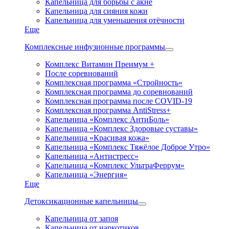
Капельница для борьбы с акне
Капельница для сияния кожи
Капельница для уменьшения отёчности
Еще
Комплексные инфузионные программы
Комплекс Витамин Преимум +
После соревнований
Комплексная программа «Стройность»
Комплексная программа до соревнований
Комплексная программа после COVID-19
Комплексная программа AntiStress+
Капельница «Комплекс АнтиБоль»
Капельница «Комплекс Здоровые суставы»
Капельница «Красивая кожа»
Капельница «Комплекс Тяжёлое Доброе Утро»
Капельница «Антистресс»
Капельница «Комплекс УльтраФеррум»
Капельница «Энергия»
Еще
Детоксикационные капельницы
Капельница от запоя
Капельница от наркотиков