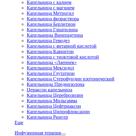
Капельница с калием
Капельница с магнием
Капельница Метрогил
Капельница физраствора
Капельница Берлитион
Капельница Глиатилина
Капельницы Винпоцетина
Капельница Гемодез
Капельница с янтарной кислотой
Капельница Кавинтон
Капельница с тиоктовой кислотой
Капельницы «Лаеннек»
Капельница Мексидол
Капельница Глутатион
Капельница Стерофундин изотонический
Капельницы Преднизолона
Цераксон капельница
Капельница Церебролизин
Капельница Мильгамма
Капельница Цефтриаксон
Капельница Ципрофлоксацин
Капельница Рингер
Еще
Инфузионная терапия