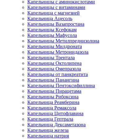
Капельницы с аминокислотами
Капельницы с витаминами
Капельница с магнезией
Капельница Ацесоль
Капельницы Вазапростана
Капельницы Ксефокам
Капельницы Мафусола
Капельницы Метилпреднизолона
Капельницы Милдроната
Капельницы Метронидазола
Капельницы Трентала
Капельницы Октолипена
Капельницы Омепразола
Капельницы от панкреатита
Капельницы Панангина
Капельницы Пентоксифиллина
Капельницы Пирацетама
Капельницы Рибоксина
Капельница Реамберина
Капельница Ремаксола
Капельница Цитофлавина
Капельница Гептрала
Капельница Дексаметазона
Капельница железа
Капельница натрия