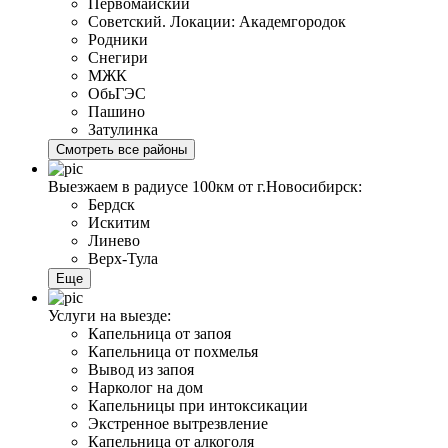
Первомайский
Советский. Локации: Академгородок
Родники
Снегири
МЖК
ОбьГЭС
Пашино
Затулинка
Смотреть все районы
Выезжаем в радиусе 100км от г.Новосибирск:
Бердск
Искитим
Линево
Верх-Тула
Еще
Услуги на выезде:
Капельница от запоя
Капельница от похмелья
Вывод из запоя
Нарколог на дом
Капельницы при интоксикации
Экстренное вытрезвление
Капельница от алкоголя