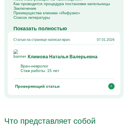
Капельницы Преднизолона
Как проводится процедура постановки капельницы
Цераксон капельница
Заключение
Капельница Церебролизин
Преимущества клиники «Инфузио»
Капельница Мильгамма
Список литературы
Капельница Цефтриаксон
Капельница Ципрофлоксацин
Показать полностью
Капельница Рингер
Статью на странице написал врач:
07.01.2026
Климова Наталья Валерьевна
Врач-невролог
Стаж работы:
15 лет
Проверяющий статьи
Что представляет собой