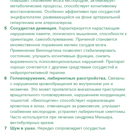
повышает снабжение мозга кислородом, активизирует
метаболические процессы, способствует когнитивному
восстановлению. Особенно эффективен при сосудистой
энцефалопатии, развивающейся на фоне артериальной
гипертензии или атеросклероза.
Сосудистая деменция.
Характеризуется нарастающим
нарушением памяти, логического мышления, способности к
ориентации, самообслуживанию. Причиной становится
множественное поражение мелких сосудов мозга.
Применение Винпоцетина позволяет стабилизировать
состояние, улучшить когнитивные функции, снизить
выраженность психоэмоциональных нарушений. Препарат
хорошо сочетается с другими средствами сосудистой и
нейропротективной терапии.
Головокружение, лабиринтные расстройства.
Связаны
с нарушением кровообращения во внутреннем ухе и
мозжечке. Это может проявляться внезапными приступами
вращательного головокружения, нарушением координации,
тошнотой. «Винпоцетин» способствует нормализации
кровотока в зонах, отвечающих за равновесие, улучшает
снабжение кислородом, устраняет лабиринтные симптомы.
Часто используется при лечении синдрома Меньера,
вестибулярных кризов.
Шум в ушах.
Нередко сопровождает сосудистые