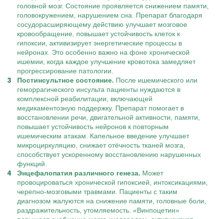
головной мозг. Состояние проявляется снижением памяти,
головокружением, нарушением сна. Препарат благодаря
сосудорасширяющему действию улучшает мозговое
кровообращение, повышает устойчивость клеток к
гипоксии, активизирует энергетические процессы в
нейронах. Это особенно важно на фоне хронической
ишемии, когда каждое улучшение кровотока замедляет
прогрессирование патологии.
Постинсультное состояние.
После ишемического или
геморрагического инсульта пациенты нуждаются в
комплексной реабилитации, включающей
медикаментозную поддержку. Препарат помогает в
восстановлении речи, двигательной активности, памяти,
повышает устойчивость нейронов к повторным
ишемическим атакам. Капельное введение улучшает
микроциркуляцию, снижает отёчность тканей мозга,
способствует ускоренному восстановлению нарушенных
функций.
Энцефалопатия различного генеза.
Может
провоцироваться хронической гипоксией, интоксикациями,
черепно-мозговыми травмами. Пациенты с таким
диагнозом жалуются на снижение памяти, головные боли,
раздражительность, утомляемость. «Винпоцетин»