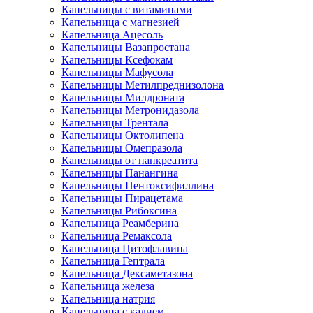
Капельницы с витаминами
Капельница с магнезией
Капельница Ацесоль
Капельницы Вазапростана
Капельницы Ксефокам
Капельницы Мафусола
Капельницы Метилпреднизолона
Капельницы Милдроната
Капельницы Метронидазола
Капельницы Трентала
Капельницы Октолипена
Капельницы Омепразола
Капельницы от панкреатита
Капельницы Панангина
Капельницы Пентоксифиллина
Капельницы Пирацетама
Капельницы Рибоксина
Капельница Реамберина
Капельница Ремаксола
Капельница Цитофлавина
Капельница Гептрала
Капельница Дексаметазона
Капельница железа
Капельница натрия
Капельница с калием