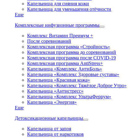
Капельница для сияния кожи
Капельница для уменьшения отёчности
Еще
Комплексные инфузионные программы
Комплекс Витамин Преимум +
После соревнований
Комплексная программа «Стройность»
Комплексная программа до соревнований
Комплексная программа после COVID-19
Комплексная программа AntiStress+
Капельница «Комплекс АнтиБоль»
Капельница «Комплекс Здоровые суставы»
Капельница «Красивая кожа»
Капельница «Комплекс Тяжёлое Доброе Утро»
Капельница «Антистресс»
Капельница «Комплекс УльтраФеррум»
Капельница «Энергия»
Еще
Детоксикационные капельницы
Капельница от запоя
Капельница от наркотиков