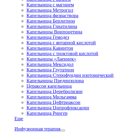
Капельница с магнием
Капельница Метрогил
Капельница физраствора
Капельница Берлитион
Капельница Глиатилина
Капельницы Винпоцетина
Капельница Гемодез
Капельница с янтарной кислотой
Капельница Кавинтон
Капельница с тиоктовой кислотой
Капельницы «Лаеннек»
Капельница Мексидол
Капельница Глутатион
Капельница Стерофундин изотонический
Капельницы Преднизолона
Цераксон капельница
Капельница Церебролизин
Капельница Мильгамма
Капельница Цефтриаксон
Капельница Ципрофлоксацин
Капельница Рингер
Еще
Инфузионная терапия