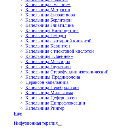
Капельница с магнием
Капельница Метрогил
Капельница физраствора
Капельница Берлитион
Капельница Глиатилина
Капельницы Винпоцетина
Капельница Гемодез
Капельница с янтарной кислотой
Капельница Кавинтон
Капельница с тиоктовой кислотой
Капельницы «Лаеннек»
Капельница Мексидол
Капельница Глутатион
Капельница Стерофундин изотонический
Капельницы Преднизолона
Цераксон капельница
Капельница Церебролизин
Капельница Мильгамма
Капельница Цефтриаксон
Капельница Ципрофлоксацин
Капельница Рингер
Еще
Инфузионная терапия