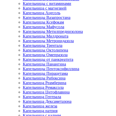
Капельницы с витаминами
Капельница с магнезией
Капельница Ацесоль
Капельницы Вазапростана
Капельницы Ксефокам
Капельницы Мафусола
Капельницы Метилпреднизолона
Капельницы Милдроната
Капельницы Метронидазола
Капельницы Трентала
Капельницы Октолипена
Капельницы Омепразола
Капельницы от панкреатита
Капельницы Панангина
Капельницы Пентоксифиллина
Капельницы Пирацетама
Капельницы Рибоксина
Капельница Реамберина
Капельница Ремаксола
Капельница Цитофлавина
Капельница Гептрала
Капельница Дексаметазона
Капельница железа
Капельница натрия
Капельница с калием