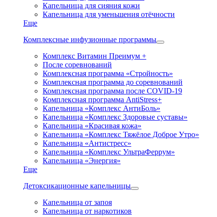
Капельница для сияния кожи
Капельница для уменьшения отёчности
Еще
Комплексные инфузионные программы
Комплекс Витамин Преимум +
После соревнований
Комплексная программа «Стройность»
Комплексная программа до соревнований
Комплексная программа после COVID-19
Комплексная программа AntiStress+
Капельница «Комплекс АнтиБоль»
Капельница «Комплекс Здоровые суставы»
Капельница «Красивая кожа»
Капельница «Комплекс Тяжёлое Доброе Утро»
Капельница «Антистресс»
Капельница «Комплекс УльтраФеррум»
Капельница «Энергия»
Еще
Детоксикационные капельницы
Капельница от запоя
Капельница от наркотиков