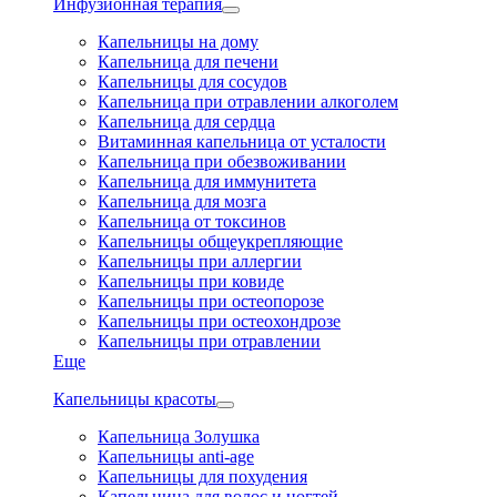
Инфузионная терапия
Капельницы на дому
Капельница для печени
Капельницы для сосудов
Капельница при отравлении алкоголем
Капельница для сердца
Витаминная капельница от усталости
Капельница при обезвоживании
Капельница для иммунитета
Капельница для мозга
Капельница от токсинов
Капельницы общеукрепляющие
Капельницы при аллергии
Капельницы при ковиде
Капельницы при остеопорозе
Капельницы при остеохондрозе
Капельницы при отравлении
Еще
Капельницы красоты
Капельница Золушка
Капельницы anti-age
Капельницы для похудения
Капельница для волос и ногтей