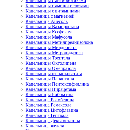
Капельницы с антибиотиками
Капельницы с аминокислотами
Капельницы с витаминами
Капельница с магнезией
Капельница Ацесоль
Капельницы Вазапростана
Капельницы Ксефокам
Капельницы Мафусола
Капельницы Метилпреднизолона
Капельницы Милдроната
Капельницы Метронидазола
Капельницы Трентала
Капельницы Октолипена
Капельницы Омепразола
Капельницы от панкреатита
Капельницы Панангина
Капельницы Пентоксифиллина
Капельницы Пирацетама
Капельницы Рибоксина
Капельница Реамберина
Капельница Ремаксола
Капельница Цитофлавина
Капельница Гептрала
Капельница Дексаметазона
Капельница железа