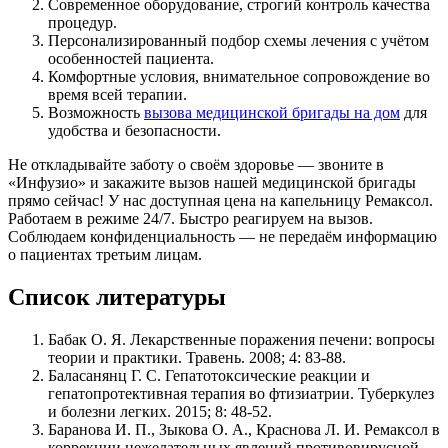
Современное оборудование, строгий контроль качества
процедур.
Персонализированный подбор схемы лечения с учётом
особенностей пациента.
Комфортные условия, внимательное сопровождение во
время всей терапии.
Возможность
вызова медицинской бригады на дом
для
удобства и безопасности.
Не откладывайте заботу о своём здоровье — звоните в
«Инфузио» и закажите вызов нашей медицинской бригады
прямо сейчас! У нас доступная цена на капельницу Ремаксол.
Работаем в режиме 24/7. Быстро реагируем на вызов.
Соблюдаем конфиденциальность ― не передаём информацию
о пациентах третьим лицам.
Список литературы
Бабак О. Я. Лекарственные поражения печени: вопросы
теории и практики. Травень. 2008; 4: 83-88.
Баласанянц Г. С. Гепатотоксические реакции и
гепатопротективная терапия во фтизиатрии. Туберкулез
и болезни легких. 2015; 8: 48-52.
Баранова И. П., Зыкова О. А., Краснова Л. И. Ремаксол в
коррекции нежелательных явлений противовирусной