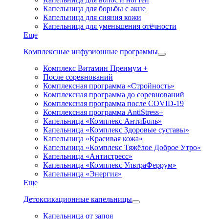
Капельница для борьбы с акне
Капельница для сияния кожи
Капельница для уменьшения отёчности
Еще
Комплексные инфузионные программы
Комплекс Витамин Преимум +
После соревнований
Комплексная программа «Стройность»
Комплексная программа до соревнований
Комплексная программа после COVID-19
Комплексная программа AntiStress+
Капельница «Комплекс АнтиБоль»
Капельница «Комплекс Здоровые суставы»
Капельница «Красивая кожа»
Капельница «Комплекс Тяжёлое Доброе Утро»
Капельница «Антистресс»
Капельница «Комплекс УльтраФеррум»
Капельница «Энергия»
Еще
Детоксикационные капельницы
Капельница от запоя