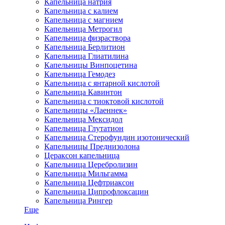
Капельница натрия
Капельница с калием
Капельница с магнием
Капельница Метрогил
Капельница физраствора
Капельница Берлитион
Капельница Глиатилина
Капельницы Винпоцетина
Капельница Гемодез
Капельница с янтарной кислотой
Капельница Кавинтон
Капельница с тиоктовой кислотой
Капельницы «Лаеннек»
Капельница Мексидол
Капельница Глутатион
Капельница Стерофундин изотонический
Капельницы Преднизолона
Цераксон капельница
Капельница Церебролизин
Капельница Мильгамма
Капельница Цефтриаксон
Капельница Ципрофлоксацин
Капельница Рингер
Еще