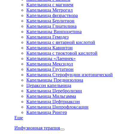
Капельница с магнием
Капельница Метрогил
Капельница физраствора
Капельница Берлитион
Капельница Глиатилина
Капельницы Винпоцетина
Капельница Гемодез
Капельница с янтарной кислотой
Капельница Кавинтон
Капельница с тиоктовой кислотой
Капельницы «Лаеннек»
Капельница Мексидол
Капельница Глутатион
Капельница Стерофундин изотонический
Капельницы Преднизолона
Цераксон капельница
Капельница Церебролизин
Капельница Мильгамма
Капельница Цефтриаксон
Капельница Ципрофлоксацин
Капельница Рингер
Еще
Инфузионная терапия