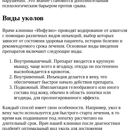
нарушении. Это знание становится дополнительным
психологическим барьером против срыва.
Виды уколов
Врачи клиники «Инфузио» проводят кодирование от алкоголя
с помощью различных видов инъекций, выбор которых
зависит от состояния здоровья пациента, истории болезни и
рекомендуемого срока лечения. Основные виды введения
препаратов включают следующие виды.
Внутримышечный. Препарат вводится в крупную
мышцу, чаще всего в ягодицу, откуда он постепенно
высвобождается в кровоток.
Внутривенный. Инъекция делается в вену, что
обеспечивает быстрое начало действия препарата.
Подкожный. Имплантация гелеобразного или иного
состава под кожу, обычно в область лопатки или
ягодицы, для пролонгированного эффекта.
Каждый способ имеет свои особенности. Например, укол в
вену часто используется для быстрого старта лечения, в то
время как подшивание под лопатку рассчитано на
длительный срок. Врач нашей клиники после диагностики
подберёт оптимальный вид укола для достижения