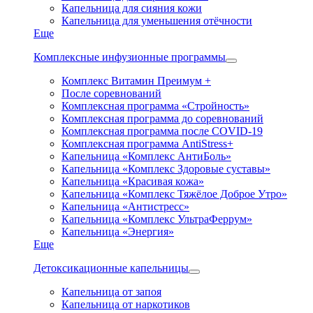
Капельница для сияния кожи
Капельница для уменьшения отёчности
Еще
Комплексные инфузионные программы
Комплекс Витамин Преимум +
После соревнований
Комплексная программа «Стройность»
Комплексная программа до соревнований
Комплексная программа после COVID-19
Комплексная программа AntiStress+
Капельница «Комплекс АнтиБоль»
Капельница «Комплекс Здоровые суставы»
Капельница «Красивая кожа»
Капельница «Комплекс Тяжёлое Доброе Утро»
Капельница «Антистресс»
Капельница «Комплекс УльтраФеррум»
Капельница «Энергия»
Еще
Детоксикационные капельницы
Капельница от запоя
Капельница от наркотиков