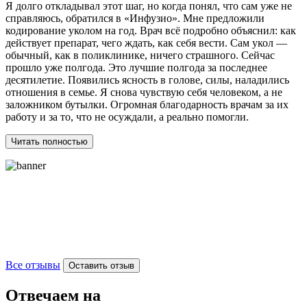
Я долго откладывал этот шаг, но когда понял, что сам уже не
О
справляюсь, обратился в «Инфузио». Мне предложили
п
кодирование уколом на год. Врач всё подробно объяснил: как
к
действует препарат, чего ждать, как себя вести. Сам укол —
у
обычный, как в поликлинике, ничего страшного. Сейчас
П
прошло уже полгода. Это лучшие полгода за последнее
к
десятилетие. Появились ясность в голове, силы, наладились
М
отношения в семье. Я снова чувствую себя человеком, а не
м
заложником бутылки. Огромная благодарность врачам за их
р
работу и за то, что не осуждали, а реально помогли.
в
Читать полностью
Все отзывы
Оставить отзыв
Отвечаем на