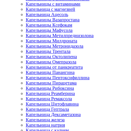
Капельницы с витаминами
Капельница с магнезией
Капельница Ацесоль
Капельницы Вазапростана
Капельницы Ксефокам
Капельницы Мафусола
Капельницы Метилпреднизолона
Капельницы Милдроната
Капельницы Метронидазола
Капельницы Трентала
Капельницы Октолипена
Капельницы Омепразола
Капельницы от панкреатита
Капельницы Панангина
Капельницы Пентоксифиллина
Капельницы Пирацетама
Капельницы Рибоксина
Капельница Реамберина
Капельница Ремаксола
Капельница Цитофлавина
Капельница Гептрала
Капельница Дексаметазона
Капельница железа
Капельница натрия
Капельница с калием