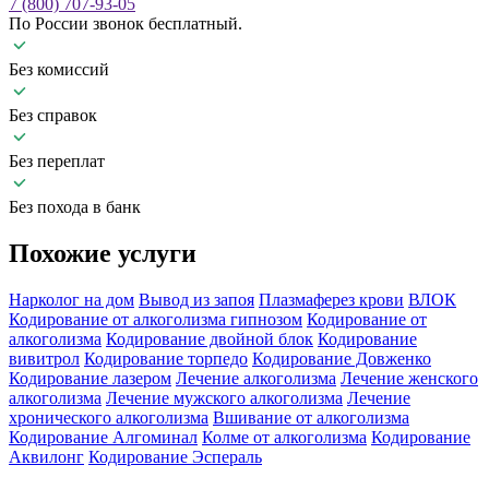
7 (800) 707-93-05
По России звонок бесплатный.
Без комиссий
Без справок
Без переплат
Без похода в банк
Похожие
услуги
Нарколог на дом
Вывод из запоя
Плазмаферез крови
ВЛОК
Кодирование от алкоголизма гипнозом
Кодирование от
алкоголизма
Кодирование двойной блок
Кодирование
вивитрол
Кодирование торпедо
Кодирование Довженко
Кодирование лазером
Лечение алкоголизма
Лечение женского
алкоголизма
Лечение мужского алкоголизма
Лечение
хронического алкоголизма
Вшивание от алкоголизма
Кодирование Алгоминал
Колме от алкоголизма
Кодирование
Аквилонг
Кодирование Эспераль