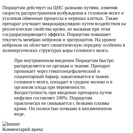
Пирацетам действует на ЦНС разными путями, изменяя
скорость распространения возбуждения в головном мозге и
усиливая обменные процессы в нервных клетках. Также
препарат улучшает микроциркуляцию путем воздействия на
реологические свойства крови, не вызывая при этом
сосудорасширяющего эффекта. Пирацетам повышает
текучесть мембран нейронов и эритроцитов. На уровне
нейронов он облегчает синаптическую передачу особенно в
холинергических структурах коры головного мозга.
При внутривенном введении Пирацетам быстро
распределяется по органам и тканям. Препарат
проникает через гематоэнцефалический и
плацентарный барьер, накапливается в тканях
головного мозга, попадает в грудное молоко и в
организм плода при беременности.
Биодоступность при введении препарата путем
инфузии составляет 100%. Пирацетам
практически не связывается с белками плазмы
крови. Он полностью почками в неизмененном
виде.
Комментарий врача: