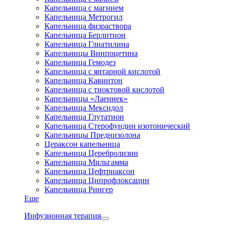
Капельница с магнием
Капельница Метрогил
Капельница физраствора
Капельница Берлитион
Капельница Глиатилина
Капельницы Винпоцетина
Капельница Гемодез
Капельница с янтарной кислотой
Капельница Кавинтон
Капельница с тиоктовой кислотой
Капельницы «Лаеннек»
Капельница Мексидол
Капельница Глутатион
Капельница Стерофундин изотонический
Капельницы Преднизолона
Цераксон капельница
Капельница Церебролизин
Капельница Мильгамма
Капельница Цефтриаксон
Капельница Ципрофлоксацин
Капельница Рингер
Еще
Инфузионная терапия