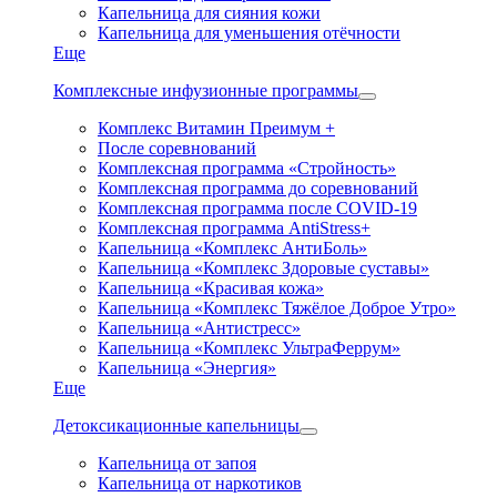
Капельница для сияния кожи
Капельница для уменьшения отёчности
Еще
Комплексные инфузионные программы
Комплекс Витамин Преимум +
После соревнований
Комплексная программа «Стройность»
Комплексная программа до соревнований
Комплексная программа после COVID-19
Комплексная программа AntiStress+
Капельница «Комплекс АнтиБоль»
Капельница «Комплекс Здоровые суставы»
Капельница «Красивая кожа»
Капельница «Комплекс Тяжёлое Доброе Утро»
Капельница «Антистресс»
Капельница «Комплекс УльтраФеррум»
Капельница «Энергия»
Еще
Детоксикационные капельницы
Капельница от запоя
Капельница от наркотиков