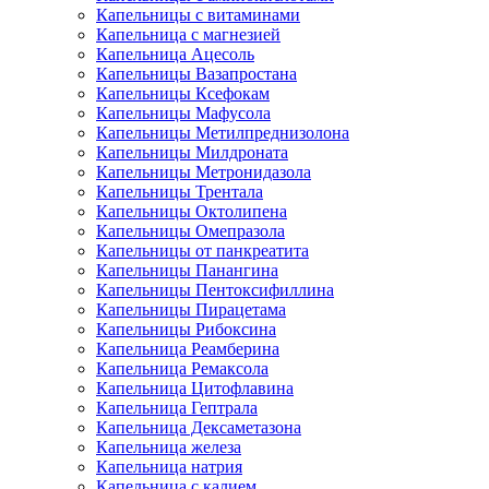
Капельницы с витаминами
Капельница с магнезией
Капельница Ацесоль
Капельницы Вазапростана
Капельницы Ксефокам
Капельницы Мафусола
Капельницы Метилпреднизолона
Капельницы Милдроната
Капельницы Метронидазола
Капельницы Трентала
Капельницы Октолипена
Капельницы Омепразола
Капельницы от панкреатита
Капельницы Панангина
Капельницы Пентоксифиллина
Капельницы Пирацетама
Капельницы Рибоксина
Капельница Реамберина
Капельница Ремаксола
Капельница Цитофлавина
Капельница Гептрала
Капельница Дексаметазона
Капельница железа
Капельница натрия
Капельница с калием