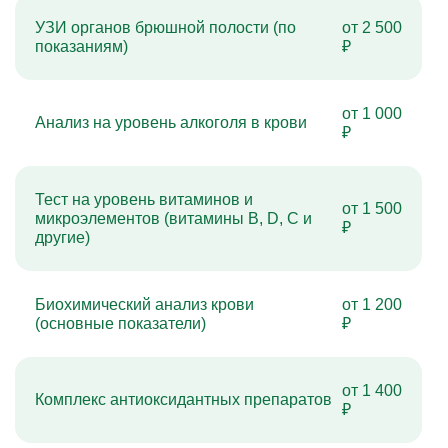
Капельницы Преднизолона
Цераксон капельница
УЗИ органов брюшной полости (по
от 2 500
Капельница Церебролизин
показаниям)
₽
Капельница Мильгамма
Капельница Цефтриаксон
Капельница Ципрофлоксацин
Капельница Рингер
от 1 000
Анализ на уровень алкоголя в крови
₽
Тест на уровень витаминов и
от 1 500
микроэлементов (витамины B, D, C и
₽
другие)
Биохимический анализ крови
от 1 200
(основные показатели)
₽
от 1 400
Комплекс антиоксидантных препаратов
₽