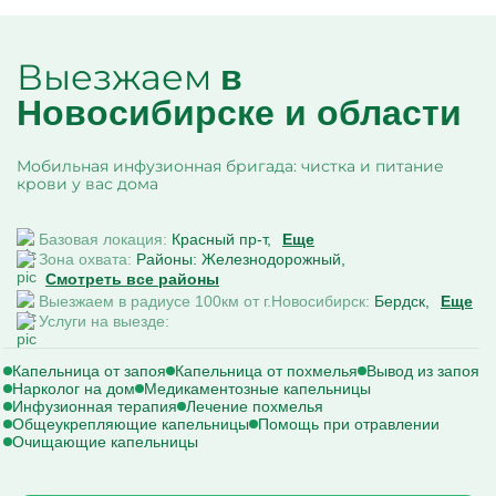
Выезжаем
в
Новосибирске и области
Мобильная инфузионная бригада: чистка и питание
крови у вас дома
Базовая локация:
Красный пр-т
Еще
Зона охвата:
Районы: Железнодорожный
Смотреть все районы
Выезжаем в радиусе 100км от г.Новосибирск:
Бердск
Еще
Услуги на выезде:
Капельница от запоя
Капельница от похмелья
Вывод из запоя
Нарколог на дом
Медикаментозные капельницы
Инфузионная терапия
Лечение похмелья
Общеукрепляющие капельницы
Помощь при отравлении
Очищающие капельницы