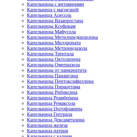
Капельницы с витаминами
Капельница с магнезией
Капельница Ацесоль
Капельницы Вазапростана
Капельницы Ксефокам
Капельницы Мафусола
Капельницы Метилпреднизолона
Капельницы Милдроната
Капельницы Метронидазола
Капельницы Трентала
Капельницы Октолипена
Капельницы Омепразола
Капельницы от панкреатита
Капельницы Панангина
Капельницы Пентоксифиллина
Капельницы Пирацетама
Капельницы Рибоксина
Капельница Реамберина
Капельница Ремаксола
Капельница Цитофлавина
Капельница Гептрала
Капельница Дексаметазона
Капельница железа
Капельница натрия
Капельница с калием