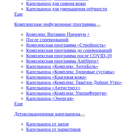
Капельница для сияния кожи
Капельница для уменьшения отёчности
Еще
Комплексные инфузионные программы
Комплекс Витамин Преимум +
После соревнований
Комплексная программа «Стройность»
Комплексная программа до соревнований
Комплексная программа после COVID-19
Комплексная программа AntiStress+
Капельница «Комплекс АнтиБоль»
Капельница «Комплекс Здоровые суставы»
Капельница «Красивая кожа»
Капельница «Комплекс Тяжёлое Доброе Утро»
Капельница «Антистресс»
Капельница «Комплекс УльтраФеррум»
Капельница «Энергия»
Еще
Детоксикационные капельницы
Капельница от запоя
Капельница от наркотиков