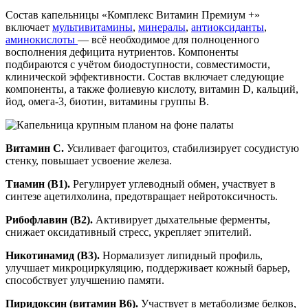
Состав капельницы «Комплекс Витамин Премиум +»
включает
мультивитамины
,
минералы
,
антиоксиданты
,
аминокислоты
— всё необходимое для полноценного
восполнения дефицита нутриентов. Компоненты
подбираются с учётом биодоступности, совместимости,
клинической эффективности. Состав включает следующие
компоненты, а также фолиевую кислоту, витамин D, кальций,
йод, омега-3, биотин, витамины группы B.
Витамин С.
Усиливает фагоцитоз, стабилизирует сосудистую
стенку, повышает усвоение железа.
Тиамин (B1).
Регулирует углеводный обмен, участвует в
синтезе ацетилхолина, предотвращает нейротоксичность.
Рибофлавин (B2).
Активирует дыхательные ферменты,
снижает оксидативный стресс, укрепляет эпителий.
Никотинамид (B3).
Нормализует липидный профиль,
улучшает микроциркуляцию, поддерживает кожный барьер,
способствует улучшению памяти.
Пиридоксин (витамин B6).
Участвует в метаболизме белков,