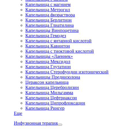
Капельница с магнием
Капельница Метрогил
Капельница физраствора
Капельница Берлитион
Капельница Глиатилина
Капельницы Винпоцетина
Капельница Гемодез
Капельница с янтарной кислотой
Капельница Кавинтон
Капельница с тиоктовой кислотой
Капельницы «Лаеннек»
Капельница Мексидол
Капельница Глутатион
Капельница Стерофундин изотонический
Капельницы Преднизолона
Цераксон капельница
Капельница Церебролизин
Капельница Мильгамма
Капельница Цефтриаксон
Капельница Ципрофлоксацин
Капельница Рингер
Еще
Инфузионная терапия