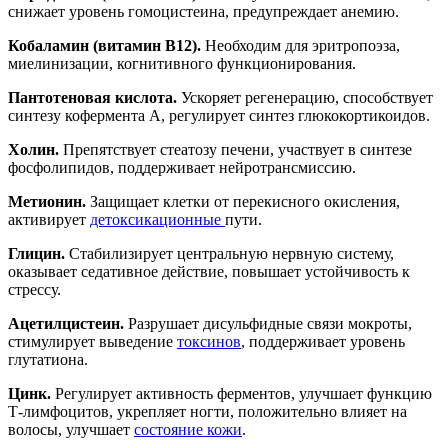
снижает уровень гомоцистеина, предупреждает анемию.
Кобаламин (витамин B12).
Необходим для эритропоэза,
миелинизации, когнитивного функционирования.
Пантотеновая кислота.
Ускоряет регенерацию, способствует
синтезу кофермента А, регулирует синтез глюкокортикоидов.
Холин.
Препятствует стеатозу печени, участвует в синтезе
фосфолипидов, поддерживает нейротрансмиссию.
Метионин.
Защищает клетки от перекисного окисления,
активирует
детоксикационные
пути.
Глицин.
Стабилизирует центральную нервную систему,
оказывает седативное действие, повышает устойчивость к
стрессу.
Ацетилцистеин.
Разрушает дисульфидные связи мокроты,
стимулирует выведение
токсинов
, поддерживает уровень
глутатиона.
Цинк.
Регулирует активность ферментов, улучшает функцию
Т-лимфоцитов, укрепляет ногти, положительно влияет на
волосы, улучшает
состояние кожи
.