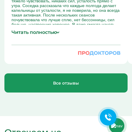
тяжело чувствовать, никаких сил, усталость прямо с
утра. Соседка рассказала что каждые полгода делает
капельницы от усталости, я не поверила, но она всегда
такая активная. После нескольких сеансов
почувствовала что лучше сплю, нет бессонницы, сил
больше, настроение хорошее. Я даже смогла начать
делать зарядку по утрам, чего раньше не было сил.
Читать полностью
Врач подобрал мне такую схему, что никаких побочных
эффектов не было, только положительные изменения.
Ольга Кравченко
Здравствуйте! Готова помочь
Все отзывы
вам. Напишите мне, если у
вас появятся вопросы.