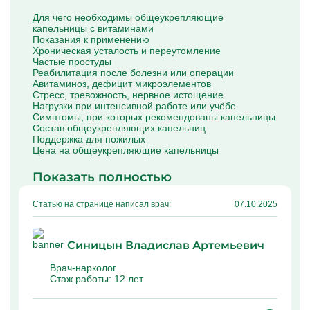
Капельницы Преднизолона
Для чего необходимы общеукрепляющие
Цераксон капельница
капельницы с витаминами
Капельница Церебролизин
Показания к применению
Капельница Мильгамма
Хроническая усталость и переутомление
Капельница Цефтриаксон
Частые простуды
Капельница Ципрофлоксацин
Реабилитация после болезни или операции
Капельница Рингер
Авитаминоз, дефицит микроэлементов
Стресс, тревожность, нервное истощение
Нагрузки при интенсивной работе или учёбе
Симптомы, при которых рекомендованы капельницы
Состав общеукрепляющих капельниц
Поддержка для пожилых
Цена на общеукрепляющие капельницы
Показать полностью
Статью на странице написал врач:
07.10.2025
Синицын Владислав Артемьевич
Врач-нарколог
Стаж работы:
12 лет