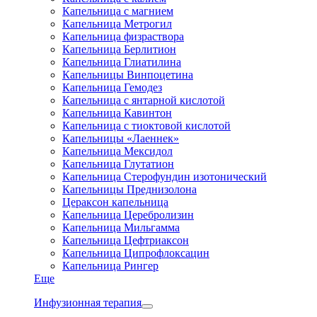
Капельница с магнием
Капельница Метрогил
Капельница физраствора
Капельница Берлитион
Капельница Глиатилина
Капельницы Винпоцетина
Капельница Гемодез
Капельница с янтарной кислотой
Капельница Кавинтон
Капельница с тиоктовой кислотой
Капельницы «Лаеннек»
Капельница Мексидол
Капельница Глутатион
Капельница Стерофундин изотонический
Капельницы Преднизолона
Цераксон капельница
Капельница Церебролизин
Капельница Мильгамма
Капельница Цефтриаксон
Капельница Ципрофлоксацин
Капельница Рингер
Еще
Инфузионная терапия