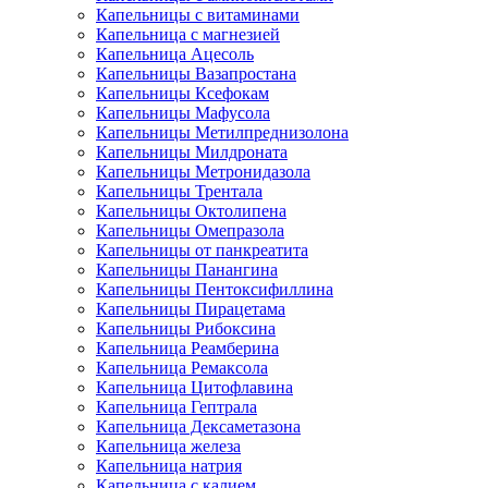
Капельницы с витаминами
Капельница с магнезией
Капельница Ацесоль
Капельницы Вазапростана
Капельницы Ксефокам
Капельницы Мафусола
Капельницы Метилпреднизолона
Капельницы Милдроната
Капельницы Метронидазола
Капельницы Трентала
Капельницы Октолипена
Капельницы Омепразола
Капельницы от панкреатита
Капельницы Панангина
Капельницы Пентоксифиллина
Капельницы Пирацетама
Капельницы Рибоксина
Капельница Реамберина
Капельница Ремаксола
Капельница Цитофлавина
Капельница Гептрала
Капельница Дексаметазона
Капельница железа
Капельница натрия
Капельница с калием