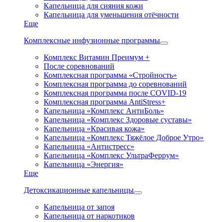
Капельница для сияния кожи
Капельница для уменьшения отёчности
Еще
Комплексные инфузионные программы
Комплекс Витамин Преимум +
После соревнований
Комплексная программа «Стройность»
Комплексная программа до соревнований
Комплексная программа после COVID-19
Комплексная программа AntiStress+
Капельница «Комплекс АнтиБоль»
Капельница «Комплекс Здоровые суставы»
Капельница «Красивая кожа»
Капельница «Комплекс Тяжёлое Доброе Утро»
Капельница «Антистресс»
Капельница «Комплекс УльтраФеррум»
Капельница «Энергия»
Еще
Детоксикационные капельницы
Капельница от запоя
Капельница от наркотиков