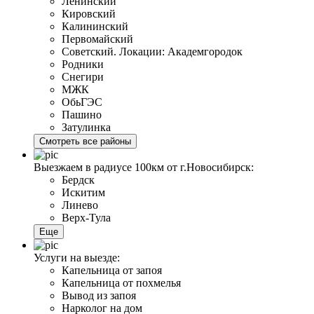
Ленинский
Кировский
Калининский
Первомайский
Советский. Локации: Академгородок
Родники
Снегири
МЖК
ОбьГЭС
Пашино
Затулинка
Смотреть все районы
Выезжаем в радиусе 100км от г.Новосибирск:
Бердск
Искитим
Линево
Верх-Тула
Еще
Услуги на выезде:
Капельница от запоя
Капельница от похмелья
Вывод из запоя
Нарколог на дом