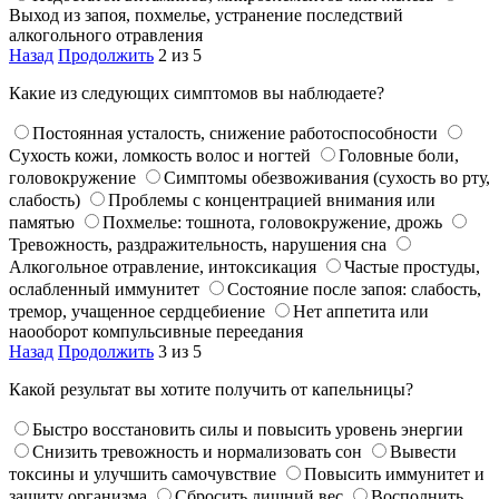
Выход из запоя, похмелье, устранение последствий
алкогольного отравления
Назад
Продолжить
2 из 5
Какие из следующих симптомов вы наблюдаете?
Постоянная усталость, снижение работоспособности
Сухость кожи, ломкость волос и ногтей
Головные боли,
головокружение
Симптомы обезвоживания (сухость во рту,
слабость)
Проблемы с концентрацией внимания или
памятью
Похмелье: тошнота, головокружение, дрожь
Тревожность, раздражительность, нарушения сна
Алкогольное отравление, интоксикация
Частые простуды,
ослабленный иммунитет
Состояние после запоя: слабость,
тремор, учащенное сердцебиение
Нет аппетита или
наооборот компульсивные переедания
Назад
Продолжить
3 из 5
Какой результат вы хотите получить от капельницы?
Быстро восстановить силы и повысить уровень энергии
Снизить тревожность и нормализовать сон
Вывести
токсины и улучшить самочувствие
Повысить иммунитет и
защиту организма
Сбросить лишний вес
Восполнить