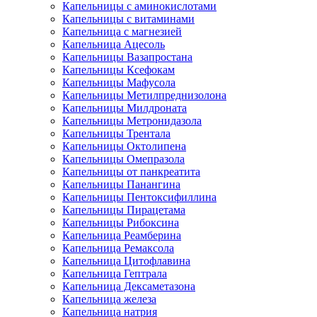
Капельницы с аминокислотами
Капельницы с витаминами
Капельница с магнезией
Капельница Ацесоль
Капельницы Вазапростана
Капельницы Ксефокам
Капельницы Мафусола
Капельницы Метилпреднизолона
Капельницы Милдроната
Капельницы Метронидазола
Капельницы Трентала
Капельницы Октолипена
Капельницы Омепразола
Капельницы от панкреатита
Капельницы Панангина
Капельницы Пентоксифиллина
Капельницы Пирацетама
Капельницы Рибоксина
Капельница Реамберина
Капельница Ремаксола
Капельница Цитофлавина
Капельница Гептрала
Капельница Дексаметазона
Капельница железа
Капельница натрия