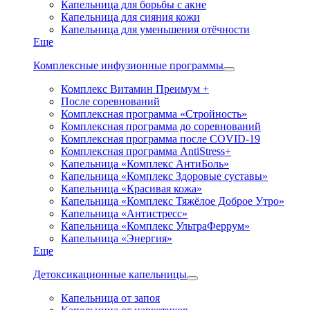
Капельница для борьбы с акне
Капельница для сияния кожи
Капельница для уменьшения отёчности
Еще
Комплексные инфузионные программы
Комплекс Витамин Преимум +
После соревнований
Комплексная программа «Стройность»
Комплексная программа до соревнований
Комплексная программа после COVID-19
Комплексная программа AntiStress+
Капельница «Комплекс АнтиБоль»
Капельница «Комплекс Здоровые суставы»
Капельница «Красивая кожа»
Капельница «Комплекс Тяжёлое Доброе Утро»
Капельница «Антистресс»
Капельница «Комплекс УльтраФеррум»
Капельница «Энергия»
Еще
Детоксикационные капельницы
Капельница от запоя