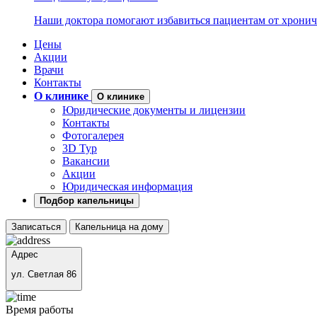
Наши доктора помогают избавиться пациентам от хронич
Цены
Акции
Врачи
Контакты
О клинике
О клинике
Юридические документы и лицензии
Контакты
Фотогалерея
3D Тур
Вакансии
Акции
Юридическая информация
Подбор капельницы
Записаться
Капельница на дому
Адрес
ул. Светлая 86
Время работы