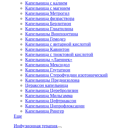
Капельница с калием
Капельница с магнием
Капельница Метрогил
Капельница физраствора
Капельница Берлитион
Капельница Глиатилина
Капельницы Винпоцетина
Капельница Гемодез
Капельница с янтарной кислотой
Капельница Кавинтон
Капельница с тиоктовой кислотой
Капельницы «Лаеннек»
Капельница Мексидол
Капельница Глутатион
Капельница Стерофундин изотонический
Капельницы Преднизолона
Цераксон капельница
Капельница Церебролизин
Капельница Мильгамма
Капельница Цефтриаксон
Капельница Ципрофлоксацин
Капельница Рингер
Еще
Инфузионная терапия