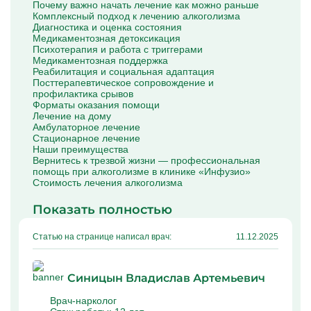
Почему важно начать лечение как можно раньше
Капельницы Преднизолона
Комплексный подход к лечению алкоголизма
Цераксон капельница
Диагностика и оценка состояния
Капельница Церебролизин
Медикаментозная детоксикация
Капельница Мильгамма
Психотерапия и работа с триггерами
Капельница Цефтриаксон
Медикаментозная поддержка
Капельница Ципрофлоксацин
Реабилитация и социальная адаптация
Капельница Рингер
Посттерапевтическое сопровождение и
профилактика срывов
Форматы оказания помощи
Лечение на дому
Амбулаторное лечение
Стационарное лечение
Наши преимущества
Вернитесь к трезвой жизни — профессиональная
помощь при алкоголизме в клинике «Инфузио»
Стоимость лечения алкоголизма
Показать полностью
Статью на странице написал врач:
11.12.2025
Синицын Владислав Артемьевич
Врач-нарколог