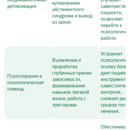
купирование
детоксикация
самочувстви
абстинентного
пациента,
синдрома и вывод
позволяет
из запоя.
перейти к
психологичес
работе.
Устраняет
Выявление и
психологиче
проработка
основу болез
глубинных причин
дает пациент
Психотерапия и
зависимости,
инструменты
психологическая
формирование
самостоятел
помощь
навыков трезвой
контроля,
жизни, работа с
снижает риск
триггерами.
срывов посл
лечения.
Обеспечивае