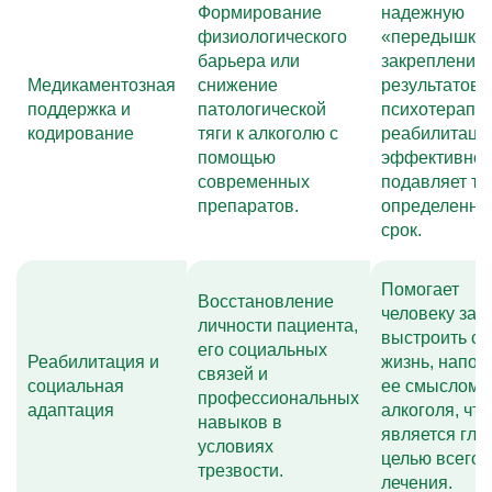
Формирование
надежную
физиологического
«передышку»
барьера или
закрепления
Медикаментозная
снижение
результатов
поддержка и
патологической
психотерапии
кодирование
тяги к алкоголю с
реабилитаци
помощью
эффективно
современных
подавляет тя
препаратов.
определенны
срок.
Помогает
Восстановление
человеку зан
личности пациента,
выстроить с
его социальных
Реабилитация и
жизнь, напол
связей и
социальная
ее смыслом 
профессиональных
адаптация
алкоголя, что
навыков в
является гла
условиях
целью всего
трезвости.
лечения.