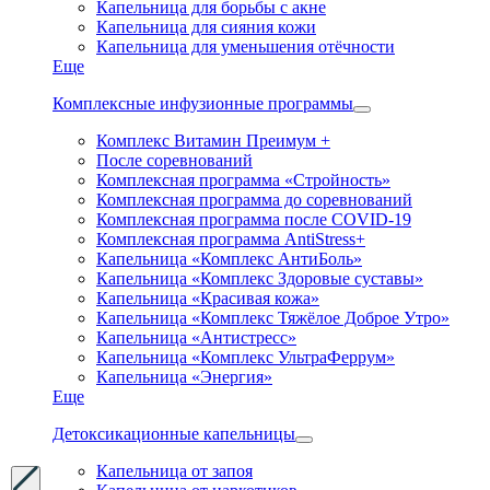
Капельница для борьбы с акне
Капельница для сияния кожи
Капельница для уменьшения отёчности
Еще
Комплексные инфузионные программы
Комплекс Витамин Преимум +
После соревнований
Комплексная программа «Стройность»
Комплексная программа до соревнований
Комплексная программа после COVID-19
Комплексная программа AntiStress+
Капельница «Комплекс АнтиБоль»
Капельница «Комплекс Здоровые суставы»
Капельница «Красивая кожа»
Капельница «Комплекс Тяжёлое Доброе Утро»
Капельница «Антистресс»
Капельница «Комплекс УльтраФеррум»
Капельница «Энергия»
Еще
Детоксикационные капельницы
Капельница от запоя