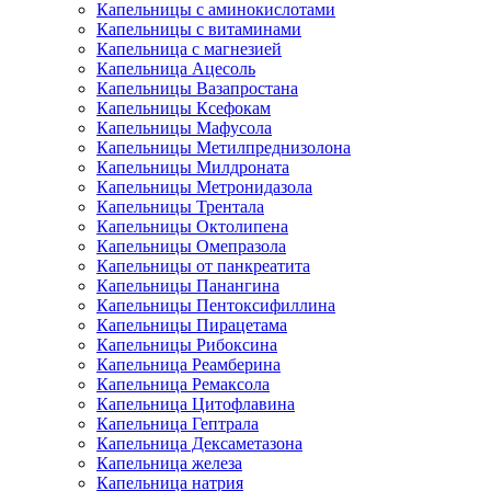
Капельницы с аминокислотами
Капельницы с витаминами
Капельница с магнезией
Капельница Ацесоль
Капельницы Вазапростана
Капельницы Ксефокам
Капельницы Мафусола
Капельницы Метилпреднизолона
Капельницы Милдроната
Капельницы Метронидазола
Капельницы Трентала
Капельницы Октолипена
Капельницы Омепразола
Капельницы от панкреатита
Капельницы Панангина
Капельницы Пентоксифиллина
Капельницы Пирацетама
Капельницы Рибоксина
Капельница Реамберина
Капельница Ремаксола
Капельница Цитофлавина
Капельница Гептрала
Капельница Дексаметазона
Капельница железа
Капельница натрия