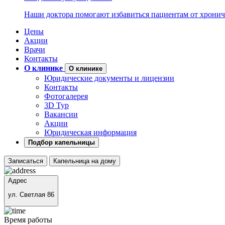
Наши доктора помогают избавиться пациентам от хронич
Цены
Акции
Врачи
Контакты
О клинике
О клинике
Юридические документы и лицензии
Контакты
Фотогалерея
3D Тур
Вакансии
Акции
Юридическая информация
Подбор капельницы
Записаться
Капельница на дому
Адрес
ул. Светлая 86
Время работы