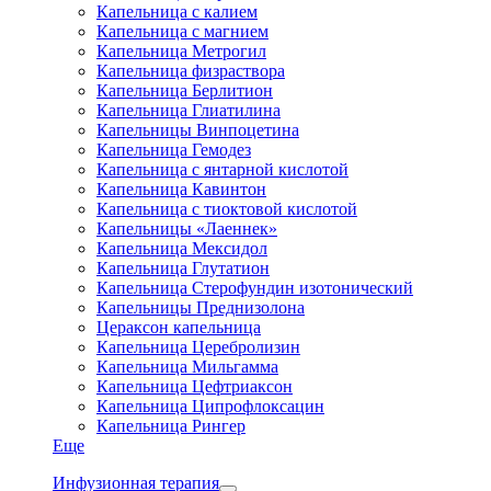
Капельница с калием
Капельница с магнием
Капельница Метрогил
Капельница физраствора
Капельница Берлитион
Капельница Глиатилина
Капельницы Винпоцетина
Капельница Гемодез
Капельница с янтарной кислотой
Капельница Кавинтон
Капельница с тиоктовой кислотой
Капельницы «Лаеннек»
Капельница Мексидол
Капельница Глутатион
Капельница Стерофундин изотонический
Капельницы Преднизолона
Цераксон капельница
Капельница Церебролизин
Капельница Мильгамма
Капельница Цефтриаксон
Капельница Ципрофлоксацин
Капельница Рингер
Еще
Инфузионная терапия