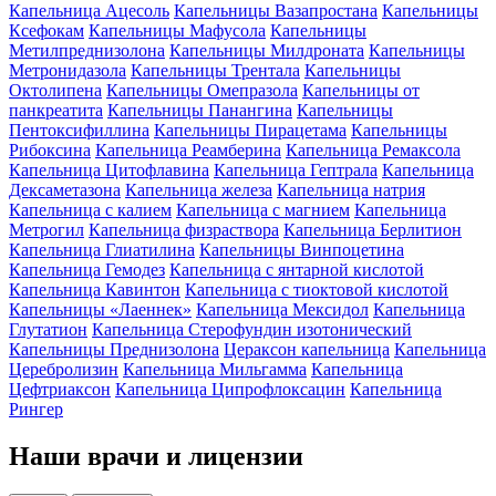
Капельница Ацесоль
Капельницы Вазапростана
Капельницы
Ксефокам
Капельницы Мафусола
Капельницы
Метилпреднизолона
Капельницы Милдроната
Капельницы
Метронидазола
Капельницы Трентала
Капельницы
Октолипена
Капельницы Омепразола
Капельницы от
панкреатита
Капельницы Панангина
Капельницы
Пентоксифиллина
Капельницы Пирацетама
Капельницы
Рибоксина
Капельница Реамберина
Капельница Ремаксола
Капельница Цитофлавина
Капельница Гептрала
Капельница
Дексаметазона
Капельница железа
Капельница натрия
Капельница с калием
Капельница с магнием
Капельница
Метрогил
Капельница физраствора
Капельница Берлитион
Капельница Глиатилина
Капельницы Винпоцетина
Капельница Гемодез
Капельница с янтарной кислотой
Капельница Кавинтон
Капельница с тиоктовой кислотой
Капельницы «Лаеннек»
Капельница Мексидол
Капельница
Глутатион
Капельница Стерофундин изотонический
Капельницы Преднизолона
Цераксон капельница
Капельница
Церебролизин
Капельница Мильгамма
Капельница
Цефтриаксон
Капельница Ципрофлоксацин
Капельница
Рингер
Наши
врачи и лицензии