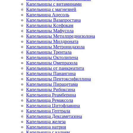
Капельницы с витаминами
Капельница с магнезией
Капельница Ацесоль
Капельницы Вазапростана
Капельницы Ксефокам
Капельницы Мафусола
Капельницы Метилпреднизолона
Капельницы Милдроната
Капельницы Метронидазола
Капельницы Трентала
Капельницы Октолипена
Капельницы Омепразола
Капельницы от панкреатита
Капельницы Панангина
Капельницы Пентоксифиллина
Капельницы Пирацетама
Капельницы Рибоксина
Капельница Реамберина
Капельница Ремаксола
Капельница Цитофлавина
Капельница Гептрала
Капельница Дексаметазона
Капельница железа
Капельница натрия
Капельница с калием