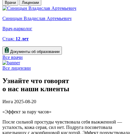
Врачи
Лицензии
Синицын Владислав Артемьевич
К
Врач-нарколог
В
Стаж:
12 лет
Документы об образовании
Все врачи
Все лицензии
Узнайте что говорят
о нас наши клиенты
Инга
2025-08-20
«Эффект за пару часов»
«
После сильной простуды чувствовала себя выжженной —
Р
усталость, кожа серая, сил нет. Подруга посоветовала
н
капельницу с аскорбиновой кислотой. Эффект почувствовала
п