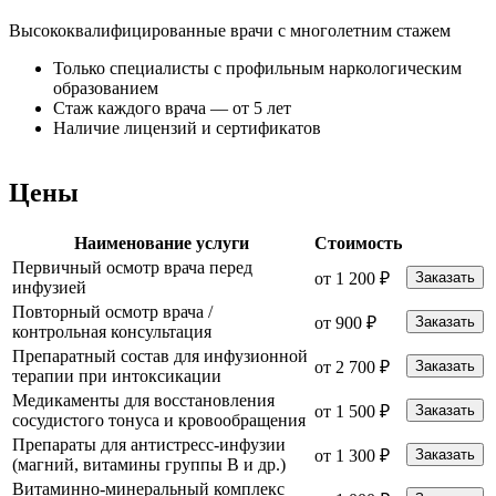
Высококвалифицированные врачи с многолетним стажем
К
Только специалисты с профильным наркологическим
образованием
Стаж каждого врача — от 5 лет
Наличие лицензий и сертификатов
Цены
Наименование услуги
Стоимость
Первичный осмотр врача перед
от 1 200 ₽
Заказать
инфузией
Повторный осмотр врача /
от 900 ₽
Заказать
контрольная консультация
Препаратный состав для инфузионной
от 2 700 ₽
Заказать
терапии при интоксикации
Медикаменты для восстановления
от 1 500 ₽
Заказать
сосудистого тонуса и кровообращения
Препараты для антистресс-инфузии
от 1 300 ₽
Заказать
(магний, витамины группы B и др.)
Витаминно-минеральный комплекс