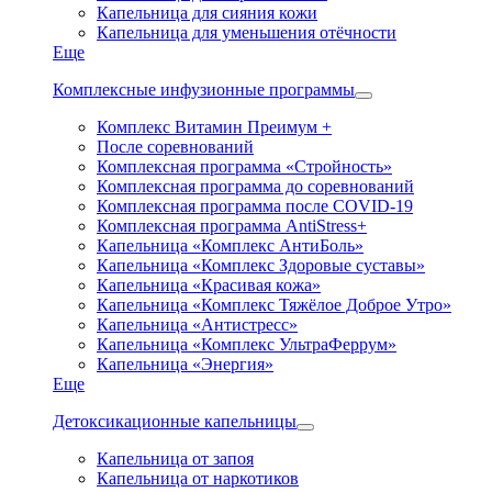
Капельница для сияния кожи
Капельница для уменьшения отёчности
Еще
Комплексные инфузионные программы
Комплекс Витамин Преимум +
После соревнований
Комплексная программа «Стройность»
Комплексная программа до соревнований
Комплексная программа после COVID-19
Комплексная программа AntiStress+
Капельница «Комплекс АнтиБоль»
Капельница «Комплекс Здоровые суставы»
Капельница «Красивая кожа»
Капельница «Комплекс Тяжёлое Доброе Утро»
Капельница «Антистресс»
Капельница «Комплекс УльтраФеррум»
Капельница «Энергия»
Еще
Детоксикационные капельницы
Капельница от запоя
Капельница от наркотиков