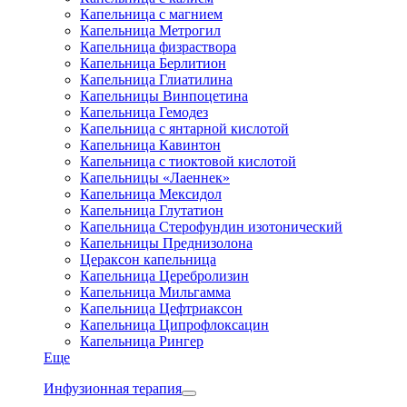
Капельница с магнием
Капельница Метрогил
Капельница физраствора
Капельница Берлитион
Капельница Глиатилина
Капельницы Винпоцетина
Капельница Гемодез
Капельница с янтарной кислотой
Капельница Кавинтон
Капельница с тиоктовой кислотой
Капельницы «Лаеннек»
Капельница Мексидол
Капельница Глутатион
Капельница Стерофундин изотонический
Капельницы Преднизолона
Цераксон капельница
Капельница Церебролизин
Капельница Мильгамма
Капельница Цефтриаксон
Капельница Ципрофлоксацин
Капельница Рингер
Еще
Инфузионная терапия