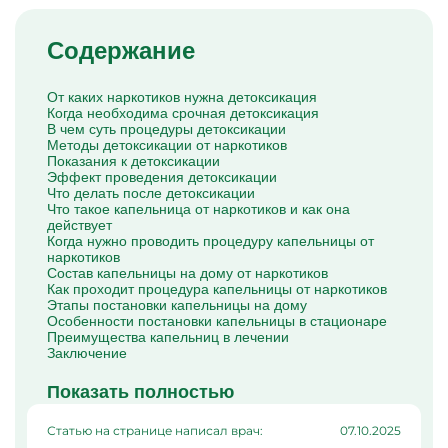
Капельницы Преднизолона
Цераксон капельница
Капельница Церебролизин
Содержание
Капельница Мильгамма
Капельница Цефтриаксон
Капельница Ципрофлоксацин
От каких наркотиков нужна детоксикация
Капельница Рингер
Когда необходима срочная детоксикация
В чем суть процедуры детоксикации
Методы детоксикации от наркотиков
Показания к детоксикации
Эффект проведения детоксикации
Что делать после детоксикации
Что такое капельница от наркотиков и как она
действует
Когда нужно проводить процедуру капельницы от
наркотиков
Состав капельницы на дому от наркотиков
Как проходит процедура капельницы от наркотиков
Этапы постановки капельницы на дому
Особенности постановки капельницы в стационаре
Преимущества капельниц в лечении
Заключение
Показать полностью
Статью на странице написал врач:
07.10.2025