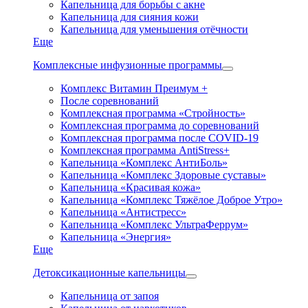
Капельница для борьбы с акне
Капельница для сияния кожи
Капельница для уменьшения отёчности
Еще
Комплексные инфузионные программы
Комплекс Витамин Преимум +
После соревнований
Комплексная программа «Стройность»
Комплексная программа до соревнований
Комплексная программа после COVID-19
Комплексная программа AntiStress+
Капельница «Комплекс АнтиБоль»
Капельница «Комплекс Здоровые суставы»
Капельница «Красивая кожа»
Капельница «Комплекс Тяжёлое Доброе Утро»
Капельница «Антистресс»
Капельница «Комплекс УльтраФеррум»
Капельница «Энергия»
Еще
Детоксикационные капельницы
Капельница от запоя