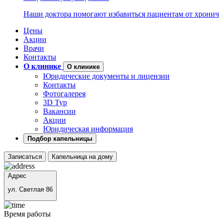
Наши доктора помогают избавиться пациентам от хронич
Цены
Акции
Врачи
Контакты
О клинике
О клинике
Юридические документы и лицензии
Контакты
Фотогалерея
3D Тур
Вакансии
Акции
Юридическая информация
Подбор капельницы
Записаться
Капельница на дому
Адрес
ул. Светлая 86
Время работы