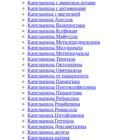
Капельницы с аминокислотами
Капельницы с витаминами
Капельница с магнезией
Капельница Ацесоль
Капельницы Вазапростана
Капельницы Ксефокам
Капельницы Мафусола
Капельницы Метилпреднизолона
Капельницы Милдроната
Капельницы Метронидазола
Капельницы Трентала
Капельницы Октолипена
Капельницы Омепразола
Капельницы от панкреатита
Капельницы Панангина
Капельницы Пентоксифиллина
Капельницы Пирацетама
Капельницы Рибоксина
Капельница Реамберина
Капельница Ремаксола
Капельница Цитофлавина
Капельница Гептрала
Капельница Дексаметазона
Капельница железа
Капельница натрия