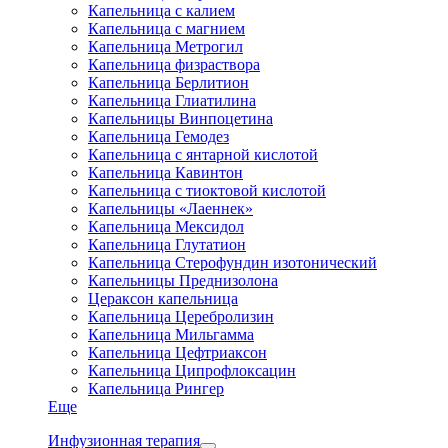
Капельница с калием
Капельница с магнием
Капельница Метрогил
Капельница физраствора
Капельница Берлитион
Капельница Глиатилина
Капельницы Винпоцетина
Капельница Гемодез
Капельница с янтарной кислотой
Капельница Кавинтон
Капельница с тиоктовой кислотой
Капельницы «Лаеннек»
Капельница Мексидол
Капельница Глутатион
Капельница Стерофундин изотонический
Капельницы Преднизолона
Цераксон капельница
Капельница Церебролизин
Капельница Мильгамма
Капельница Цефтриаксон
Капельница Ципрофлоксацин
Капельница Рингер
Еще
Инфузионная терапия