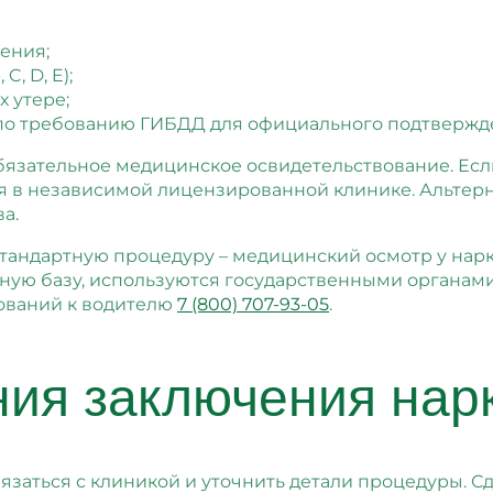
ения;
, D, E);
х утере;
 по требованию ГИБДД для официального подтвержде
бязательное медицинское освидетельствование. Если
я в независимой лицензированной клинике. Альтер
а.
тандартную процедуру – медицинский осмотр у нарк
ую базу, используются государственными органами. 
ебований к водителю
7 (800) 707-93-05
.
ия заключения нар
язаться с клиникой и уточнить детали процедуры. С