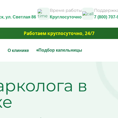
Время работы
Поддержка
ск
, ул. Светлая 86
Круглосуточно
7 (800) 707-
Работаем круглосуточно, 24/7
ы
Подбор капельницы
О клинике
нная терапия
Капельницы красоты
Юридические документы и
лицензии
ицы на дому
Капельница Золушка
арколога в
Контакты
ица для печени
Капельницы anti-age
Фотогалерея
ицы для сосудов
Капельницы для похуде
3D Тур
ица при отравлении
Капельница для волос и
Вакансии
ем
Капельница для борьбы 
ке
Акции
ица для сердца
Капельница для сияния
Юридическая информация
ная капельница от
Капельница для умень
ти
отёчности
ица при обезвоживании