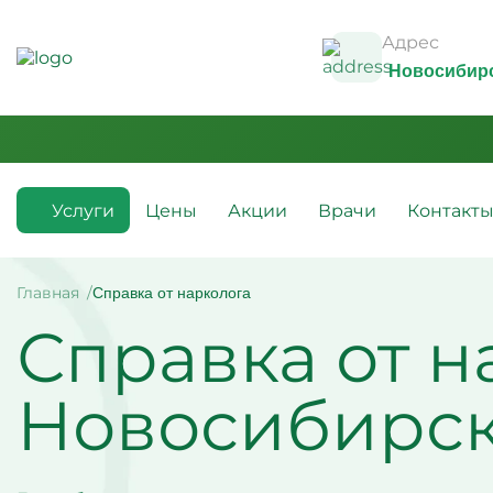
Адрес
Новосибир
Услуги
Цены
Акции
Врачи
Контакт
Медикаментозные капельницы
Инфузио
(препараты)
Главная
Справка от нарколога
Капельн
Справка от н
Капельницы с аскорбиновой
Капельн
кислотой
Капельн
Капельницы с антибиотиками
Капельн
Капельницы с аминокислотами
алкогол
Новосибирс
Капельницы с витаминами
Капельн
Капельница с магнезией
Витамин
Капельница Ацесоль
усталос
Капельницы Вазапростана
Капельн