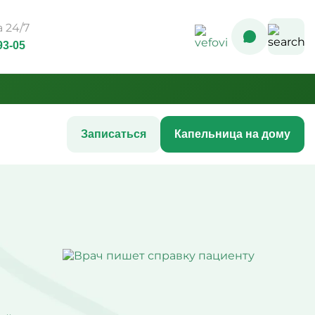
 24/7
93-05
Записаться
Капельница на дому
Комплексные инфузионные
программы
Комплекс Витамин Преимум +
После соревнований
ния
Комплексная программа
 ногтей
«Стройность»
с акне
Комплексная программа до
 кожи
соревнований
шения
Комплексная программа после
COVID-19