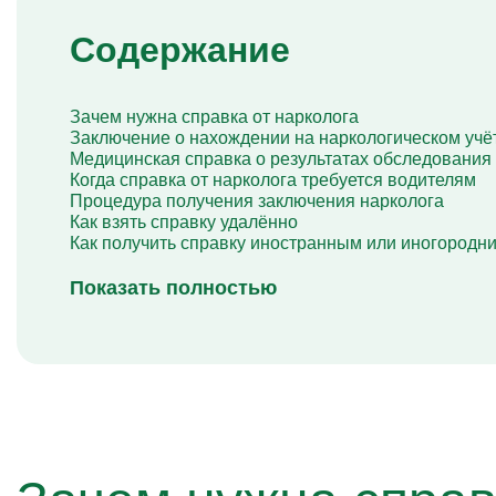
Справка 
Капельница Берлитион
Капельница Глиатилина
Содержание
Капельницы Винпоцетина
Капельница Гемодез
Капельница с янтарной кислотой
Капельница Кавинтон
Зачем нужна справка от нарколога
Капельница с тиоктовой кислотой
Заключение о нахождении на наркологическом учё
Капельницы «Лаеннек»
Медицинская справка о результатах обследования
Капельница Мексидол
Когда справка от нарколога требуется водителям
Капельница Глутатион
Процедура получения заключения нарколога
Капельница Стерофундин
Как взять справку удалённо
изотонический
Как получить справку иностранным или иногородн
Капельницы Преднизолона
Цераксон капельница
Показать полностью
Капельница Церебролизин
Капельница Мильгамма
Капельница Цефтриаксон
Капельница Ципрофлоксацин
Капельница Рингер