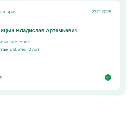
ма
ал врач:
27.12.2025
л
ицын Владислав Артемьевич
Врач-нарколог
Стаж работы:
12 лет
и