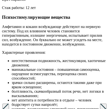
Стаж работы: 12 лет
Психостимулирующие вещества
Амфетамин и кокаин возбуждающе действуют на нервную
систему. Под их влиянием человек становится
гиперактивным, излишне энергичным, испытывает прилив
сил, возбуждение. Он буквально не может усидеть на месте,
находится в постоянном движении, возбуждении.
Характерные проявления:
неестественная подвижность, жестикуляция, хаотичные
движения;
маниакальные состояния – повышенная самооценка,
ощущение всемогущества, переоценка своих
способностей;
зрачки сильно расширены, остаются такими даже при
ярком освещении;
болтливость, скачкообразный поток речи, нет логики в
высказываниях;
нет аппетита и потребности в отдыхе – человек
бодрствует сутки напролёт;
насморк, раздражение слизистой носа, покраснение