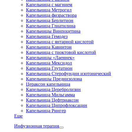
Капельница с магнием
Капельница Метрогил
Капельница физраствора
Капельница Берлитион
Капельница Глиатилина
Капельницы Винпоцетина
Капельница Гемодез
Капельница с янтарной кислотой
Капельница Кавинтон
Капельница с тиоктовой кислотой
Капельницы «Лаеннек»
Капельница Мексидол
Капельница Глутатион
Капельница Стерофундин изотонический
Капельницы Преднизолона
Цераксон капельница
Капельница Церебролизин
Капельница Мильгамма
Капельница Цефтриаксон
Капельница Ципрофлоксацин
Капельница Рингер
Еще
Инфузионная терапия