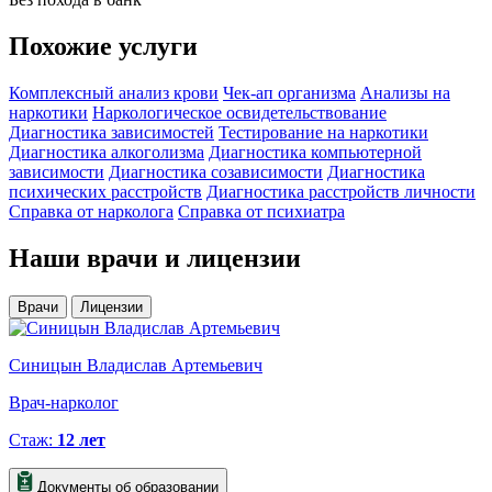
Похожие
услуги
Комплексный анализ крови
Чек-ап организма
Анализы на
наркотики
Наркологическое освидетельствование
Диагностика зависимостей
Тестирование на наркотики
Диагностика алкоголизма
Диагностика компьютерной
зависимости
Диагностика созависимости
Диагностика
психических расстройств
Диагностика расстройств личности
Справка от нарколога
Справка от психиатра
Наши
врачи и лицензии
Врачи
Лицензии
Синицын Владислав Артемьевич
К
Врач-нарколог
В
Стаж:
12 лет
Документы об образовании