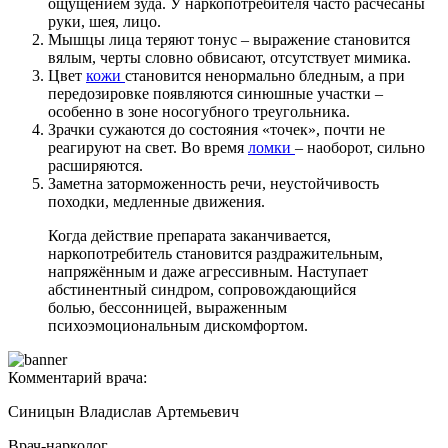
ощущением зуда. У наркопотребителя часто расчёсаны
руки, шея, лицо.
Мышцы лица теряют тонус – выражение становится
вялым, черты словно обвисают, отсутствует мимика.
Цвет
кожи
становится ненормально бледным, а при
передозировке появляются синюшные участки –
особенно в зоне носогубного треугольника.
Зрачки сужаются до состояния «точек», почти не
реагируют на свет. Во время
ломки
– наоборот, сильно
расширяются.
Заметна заторможенность речи, неустойчивость
походки, медленные движения.
Когда действие препарата заканчивается,
наркопотребитель становится раздражительным,
напряжённым и даже агрессивным. Наступает
абстинентный синдром, сопровождающийся
болью, бессонницей, выраженным
психоэмоциональным дискомфортом.
Комментарий врача:
Синицын Владислав Артемьевич
Врач-нарколог