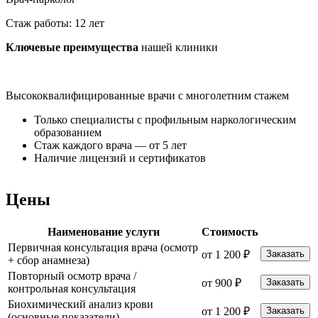
Стаж работы: 12 лет
Ключевые преимущества
нашей клиники
Высококвалифицированные врачи с многолетним стажем
К
Только специалисты с профильным наркологическим
образованием
Стаж каждого врача — от 5 лет
Наличие лицензий и сертификатов
Цены
Наименование услуги
Стоимость
Первичная консультация врача (осмотр
от 1 200 ₽
Заказать
+ сбор анамнеза)
Повторный осмотр врача /
от 900 ₽
Заказать
контрольная консультация
Биохимический анализ крови
от 1 200 ₽
Заказать
(основные показатели)