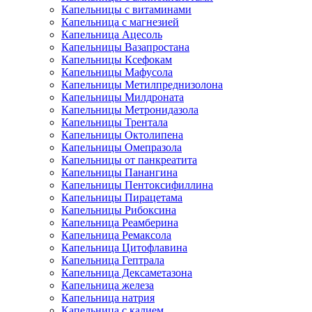
Капельницы с витаминами
Капельница с магнезией
Капельница Ацесоль
Капельницы Вазапростана
Капельницы Ксефокам
Капельницы Мафусола
Капельницы Метилпреднизолона
Капельницы Милдроната
Капельницы Метронидазола
Капельницы Трентала
Капельницы Октолипена
Капельницы Омепразола
Капельницы от панкреатита
Капельницы Панангина
Капельницы Пентоксифиллина
Капельницы Пирацетама
Капельницы Рибоксина
Капельница Реамберина
Капельница Ремаксола
Капельница Цитофлавина
Капельница Гептрала
Капельница Дексаметазона
Капельница железа
Капельница натрия
Капельница с калием