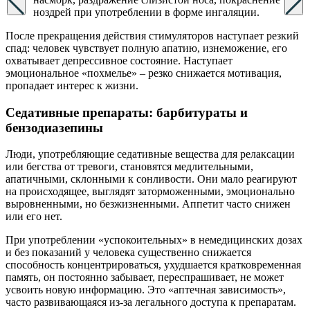
ноздрей при употреблении в форме ингаляции.
После прекращения действия стимуляторов наступает резкий
спад: человек чувствует полную апатию, изнеможение, его
охватывает депрессивное состояние. Наступает
эмоциональное «похмелье» – резко снижается мотивация,
пропадает интерес к жизни.
Седативные препараты: барбитураты и
бензодиазепины
Люди, употребляющие седативные вещества для релаксации
или бегства от тревоги, становятся медлительными,
апатичными, склонными к сонливости. Они мало реагируют
на происходящее, выглядят заторможенными, эмоционально
выровненными, но безжизненными. Аппетит часто снижен
или его нет.
При употреблении «успокоительных» в немедицинских дозах
и без показаний у человека существенно снижается
способность концентрироваться, ухудшается кратковременная
память, он постоянно забывает, переспрашивает, не может
усвоить новую информацию. Это «аптечная зависимость»,
часто развивающаяся из-за легального доступа к препаратам.