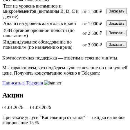
Тест на уровень витаминов и
микроэлементов (витамины B, D, C и
от 1 500 ₽
Заказать
другие)
Анализ на уровень алкоголя в крови
от 1 000 ₽
Заказать
УЗИ органов брюшной полости (по
от 2 500 ₽
Заказать
показаниям)
Индивидуальное обследование по
от 3 000 ₽
Заказать
показаниям (по назначению врача)
Круглосуточная поддержка —
ответим в течение минуты.
Мы гарантируем, что подберем лучшее лечение по наилучшей
цене. Получить консультацию можно в Telegram:
Написать в Telegram
Акции
01.01.2026 — 01.03.2026
Б
При заказе услуги "Капельница от запоя" — скидка на любое
С
кодирование 15 %