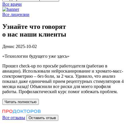
Все врачи
Все лицензии
Узнайте что говорят
о нас наши клиенты
Денис
2025-10-02
«Технологии будущего уже здесь»
«
Прошел check-up по просьбе работодателя (работаю в
Б
авиации). Использовали нейросканирование и хромато-масс-
в
спектрометрию – без боли, за 2 часа. Удивило, что анализ
л
показал даже единичный прием рецептурных стимуляторов 4
О
месяца назад! Объяснили все риски для моего профиля
п
работы. Профилактический курс помог избежать проблем.
г
Читать полностью
Все отзывы
Оставить отзыв