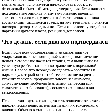
анальгетиков, используется налоксоновая проба. Это
безопасный и быстрый метод подтверждения. Если пациент
под действием опиоида, и ему внутривенно вводится
антагонист налоксон, у него начнётся типичная клиника
абстиненции: расширятся зрачки, начнут течь слёзы, появится
насморк, тремор, холодный пот. Если же человек употреблял
наркотики другого класса, реакция будет слабой.
Что делать, если диагноз подтвердился
Если после всех обследований и анализов диагноз
«наркозависимость» подтверждён, откладывать лечение
нельзя. Чем раньше начнётся терапия, тем выше шанс на
успешную реабилитацию и возвращение к нормальной
жизни. Первое, что необходимо сделать – обратиться к
наркологу, который оценит общее состояние пациента,
уточнит характер, продолжительность зависимости,
сопутствующие проблемы (например, депрессии или
соматические заболевания), составит поэтапный план
выздоровления.
Первый этап – детоксикация, то есть очищение от остатков
наркотических веществ, нейтрализация их токсического
влияния. Обычно в стационаре пациенту ставятся