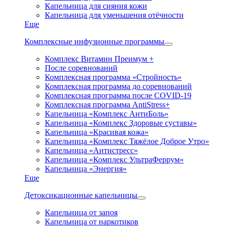
Капельница для сияния кожи
Капельница для уменьшения отёчности
Еще
Комплексные инфузионные программы
Комплекс Витамин Преимум +
После соревнований
Комплексная программа «Стройность»
Комплексная программа до соревнований
Комплексная программа после COVID-19
Комплексная программа AntiStress+
Капельница «Комплекс АнтиБоль»
Капельница «Комплекс Здоровые суставы»
Капельница «Красивая кожа»
Капельница «Комплекс Тяжёлое Доброе Утро»
Капельница «Антистресс»
Капельница «Комплекс УльтраФеррум»
Капельница «Энергия»
Еще
Детоксикационные капельницы
Капельница от запоя
Капельница от наркотиков