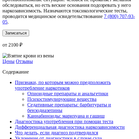
обследоваться, но есть веские основания подозревать у него
наркозависимость. Назначаются токсикологические тесты,
проводится медицинское освидетельствование
7 (800) 707-93-
05
.
Записаться
от 2100 ₽
Цены
Отзывы
Содержание
Признаки, по которым можно предположить
употребление наркотиков
Опиоидные препараты и анальгетики
Психостимулирующие вещества
Седативные препараты: барбитураты и
бензодиазепины
Каннабиноиды: марихуана и гашиш
Диагностика употребления при помощи теста
Дифференциальная диагностика наркозависимости
Что делать, если диагноз подтвердился
Уклонение от диагностики в случае суда