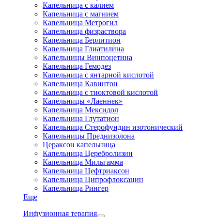
Капельница с калием
Капельница с магнием
Капельница Метрогил
Капельница физраствора
Капельница Берлитион
Капельница Глиатилина
Капельницы Винпоцетина
Капельница Гемодез
Капельница с янтарной кислотой
Капельница Кавинтон
Капельница с тиоктовой кислотой
Капельницы «Лаеннек»
Капельница Мексидол
Капельница Глутатион
Капельница Стерофундин изотонический
Капельницы Преднизолона
Цераксон капельница
Капельница Церебролизин
Капельница Мильгамма
Капельница Цефтриаксон
Капельница Ципрофлоксацин
Капельница Рингер
Еще
Инфузионная терапия