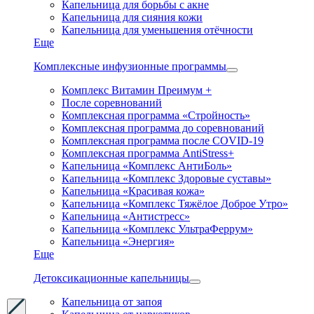
Капельница для борьбы с акне
Капельница для сияния кожи
Капельница для уменьшения отёчности
Еще
Комплексные инфузионные программы
Комплекс Витамин Преимум +
После соревнований
Комплексная программа «Стройность»
Комплексная программа до соревнований
Комплексная программа после COVID-19
Комплексная программа AntiStress+
Капельница «Комплекс АнтиБоль»
Капельница «Комплекс Здоровые суставы»
Капельница «Красивая кожа»
Капельница «Комплекс Тяжёлое Доброе Утро»
Капельница «Антистресс»
Капельница «Комплекс УльтраФеррум»
Капельница «Энергия»
Еще
Детоксикационные капельницы
Капельница от запоя