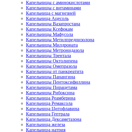
Капельницы с аминокислотами
Капельницы с витаминами
Капельница с магнезией
Капельница Ацесоль
Капельницы Вазапростана
Капельницы Ксефокам
Капельницы Мафусола
Капельницы Метилпреднизолона
Капельницы Милдроната
Капельницы Метронидазола
Капельницы Трентала
Капельницы Октолипена
Капельницы Омепразола
Капельницы от панкреатита
Капельницы Панангина
Капельницы Пентоксифиллина
Капельницы Пирацетама
Капельницы Рибоксина
Капельница Реамберина
Капельница Ремаксола
Капельница Цитофлавина
Капельница Гептрала
Капельница Дексаметазона
Капельница железа
Капельница натрия