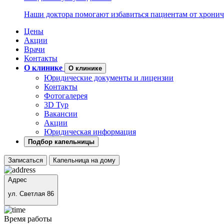
Наши доктора помогают избавиться пациентам от хронич
Цены
Акции
Врачи
Контакты
О клинике
О клинике
Юридические документы и лицензии
Контакты
Фотогалерея
3D Тур
Вакансии
Акции
Юридическая информация
Подбор капельницы
Записаться
Капельница на дому
Адрес
ул. Светлая 86
Время работы