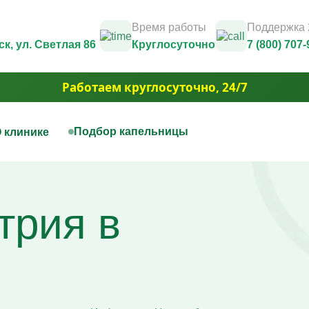
Время работы
Поддержка 
ск
, ул. Светлая 86
Круглосуточно
7 (800) 707-
Работаем круглосуточно, 24/7
Подбор капельницы
 клинике
нная терапия
Капельницы красоты
Юридические документы и лицензии
Контакты
цы на дому
Капельница Золушка
Фотогалерея
трия в
ца для печени
Капельницы anti-age
3D Тур
цы для сосудов
Капельницы для похудения
Вакансии
ца при отравлении алкоголем
Капельница для волос и но
Акции
ца для сердца
Капельница для борьбы с 
Юридическая информация
ая капельница от усталости
Капельница для сияния ко
ца при обезвоживании
Капельница для уменьшен
ца для иммунитета
отёчности
ца для мозга