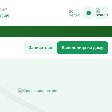
24/7
93-05
Записаться
Капельница на дому
Комплексные инфузионные
программы
Комплекс Витамин Преимум +
После соревнований
Комплексная программа «Стройность»
гтей
Комплексная программа до
акне
соревнований
жи
Комплексная программа после COVID-
ия
19
Комплексная программа AntiStress+