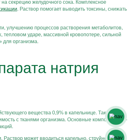
т на секрецию желудочного сока. Комплексное
сикации
. Раствор помогает выводить токсины, снижать
ти, улучшению процессов растворения метаболитов,
, тепловом ударе, массивной кровопотере, сильной
 для организма.
парата натрия
йствующего вещества 0,9% в капельнице. Такая
тимость с тканями организма. Основные компоненты —
акций.
. Раствор может вводиться капельно, струйно под