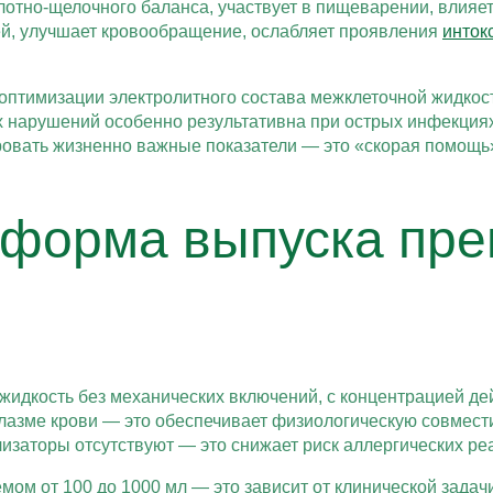
лотно-щелочного баланса, участвует в пищеварении, влияе
ней, улучшает кровообращение, ослабляет проявления
инток
оптимизации электролитного состава межклеточной жидкос
 нарушений особенно результативна при острых инфекциях
ровать жизненно важные показатели — это «скорая помощь»
 форма выпуска пре
жидкость без механических включений, с концентрацией де
плазме крови — это обеспечивает физиологическую совмес
лизаторы отсутствуют — это снижает риск аллергических ре
ом от 100 до 1000 мл — это зависит от клинической задачи