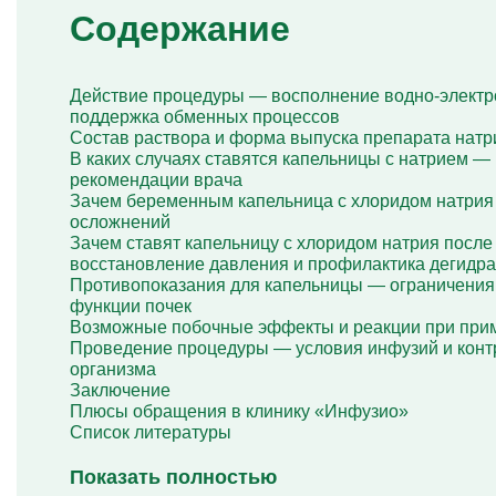
Капельница Глиатилина
Содержание
Капельницы Винпоцетина
Капельница Гемодез
Капельница с янтарной кислотой
Действие процедуры — восполнение водно-электр
Капельница Кавинтон
поддержка обменных процессов
Капельница с тиоктовой кислотой
Состав раствора и форма выпуска препарата натр
Капельницы «Лаеннек»
В каких случаях ставятся капельницы с натрием —
Капельница Мексидол
рекомендации врача
Капельница Глутатион
Зачем беременным капельница с хлоридом натрия
Капельница Стерофундин
осложнений
изотонический
Зачем ставят капельницу с хлоридом натрия посл
Капельницы Преднизолона
восстановление давления и профилактика дегидр
Цераксон капельница
Противопоказания для капельницы — ограничения 
Капельница Церебролизин
функции почек
Капельница Мильгамма
Возможные побочные эффекты и реакции при при
Капельница Цефтриаксон
Проведение процедуры — условия инфузий и конт
Капельница Ципрофлоксацин
организма
Капельница Рингер
Заключение
Плюсы обращения в клинику «Инфузио»
Список литературы
Показать полностью