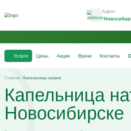
Адрес
Новосибир
Услуги
Цены
Акции
Врачи
Контакты
О
Медикаментозные капельницы
Инфузио
(препараты)
Главная
Капельница натрия
Капельни
Капельница на
Капельницы с аскорбиновой кислотой
Капельни
Капельницы с антибиотиками
Капельни
Капельницы с аминокислотами
Капельни
Капельницы с витаминами
Капельни
Новосибирске
Капельница с магнезией
Витаминн
Капельница Ацесоль
Капельни
Капельницы Вазапростана
Капельни
Капельницы Ксефокам
Капельни