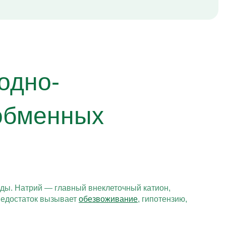
одно-
 обменных
еды. Натрий — главный внеклеточный катион,
недостаток вызывает
обезвоживание
, гипотензию,