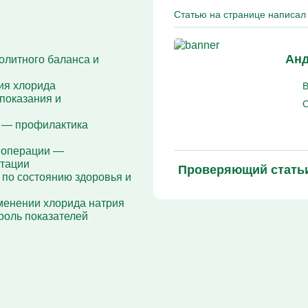
Кодирование Алгоминал
Статью на странице написал 
Колме от алкоголизма
Кодирование Аквилонг
Кодирование Эспераль
Анд
олитного баланса и
ия хлорида
В
 показания и
С
 — профилактика
е операции —
атации
Проверяющий стать
по состоянию здоровья и
менении хлорида натрия
роль показателей