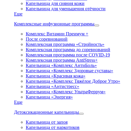
Капельница для сияния кожи
Капельница для уменьшения отёчности
Еще
Комплексные инфузионные программы
Комплекс Витамин Преимум +
После соревнований
Комплексная программа «Стройность»
Комплексная программа до соревнований
Комплексная программа после COVID-19
Комплексная программа AntiStress+
Капельница «Комплекс АнтиБоль»
Капельница «Комплекс Здоровые суставы»
Капельница «Красивая кожа»
Капельница «Комплекс Тяжёлое Доброе Утро»
Капельница «Антистресс»
Капельница «Комплекс УльтраФеррум»
Капельница «Энергия»
Еще
Детоксикационные капельницы
Капельница от запоя
Капельница от наркотиков