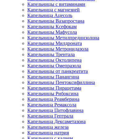
Капельницы с витаминами
Капельница с магнезией
Капельница Ацесоль
Капельницы Вазапростана
Капельницы Ксефокам
Капельницы Мафусола
Капельницы Метилпреднизолона
Капельницы Милдроната
Капельницы Метронидазола
Капельницы Трентала
Капельницы Октолипена
Капельницы Омепразола
Капельницы от панкреатита
Капельницы Панангина
Капельницы Пентоксифиллина
Капельницы Пирацетама
Капельницы Рибоксина
Капельница Реамберина
Капельница Ремаксола
Капельница Цитофлавина
Капельница Гептрала
Капельница Дексаметазона
Капельница железа
Капельница натрия
Капельница с калием