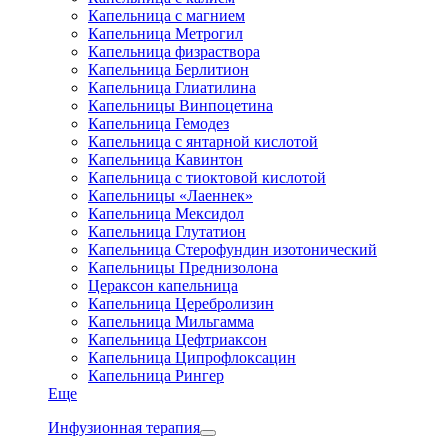
Капельница с магнием
Капельница Метрогил
Капельница физраствора
Капельница Берлитион
Капельница Глиатилина
Капельницы Винпоцетина
Капельница Гемодез
Капельница с янтарной кислотой
Капельница Кавинтон
Капельница с тиоктовой кислотой
Капельницы «Лаеннек»
Капельница Мексидол
Капельница Глутатион
Капельница Стерофундин изотонический
Капельницы Преднизолона
Цераксон капельница
Капельница Церебролизин
Капельница Мильгамма
Капельница Цефтриаксон
Капельница Ципрофлоксацин
Капельница Рингер
Еще
Инфузионная терапия