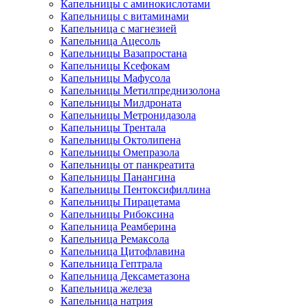
Капельницы с аминокислотами
Капельницы с витаминами
Капельница с магнезией
Капельница Ацесоль
Капельницы Вазапростана
Капельницы Ксефокам
Капельницы Мафусола
Капельницы Метилпреднизолона
Капельницы Милдроната
Капельницы Метронидазола
Капельницы Трентала
Капельницы Октолипена
Капельницы Омепразола
Капельницы от панкреатита
Капельницы Панангина
Капельницы Пентоксифиллина
Капельницы Пирацетама
Капельницы Рибоксина
Капельница Реамберина
Капельница Ремаксола
Капельница Цитофлавина
Капельница Гептрала
Капельница Дексаметазона
Капельница железа
Капельница натрия