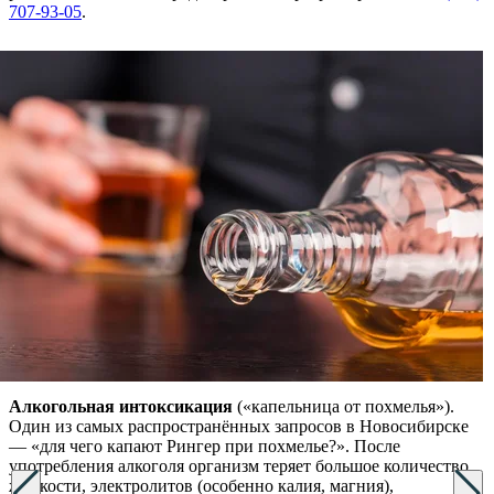
707-93-05
.
Алкогольная интоксикация
(«капельница от похмелья»).
Один из самых распространённых запросов в Новосибирске
— «для чего капают Рингер при похмелье?». После
употребления алкоголя организм теряет большое количество
жидкости, электролитов (особенно калия, магния),