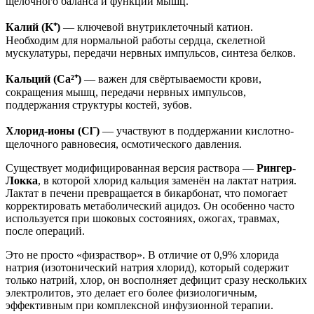
щелочного баланса и функции мышц.
Калий (K⁺)
— ключевой внутриклеточный катион.
Необходим для нормальной работы сердца, скелетной
мускулатуры, передачи нервных импульсов, синтеза белков.
Кальций (Ca²⁺)
— важен для свёртываемости крови,
сокращения мышц, передачи нервных импульсов,
поддержания структуры костей, зубов.
Хлорид-ионы (Cl⁻)
— участвуют в поддержании кислотно-
щелочного равновесия, осмотического давления.
Существует модифицированная версия раствора —
Рингер-
Локка
, в которой хлорид кальция заменён на лактат натрия.
Лактат в печени превращается в бикарбонат, что помогает
корректировать метаболический ацидоз. Он особенно часто
используется при шоковых состояниях, ожогах, травмах,
после операций.
Это не просто «физраствор». В отличие от 0,9% хлорида
натрия (изотонический натрия хлорид), который содержит
только натрий, хлор, он восполняет дефицит сразу нескольких
электролитов, это делает его более физиологичным,
эффективным при комплексной инфузионной терапии.