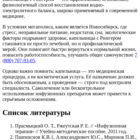
физиологичный способ восстановления водно-
электролитного баланса, широко применяемый в современной
медицине.
В условиях мегаполиса, каким является Новосибирск, где
стресс, неправильное питание, недостаток сна, экологические
факторы подрывают здоровье, капельницы с Рингером
становятся не просто лечебной, но и профилактической
мерой. Они помогают быстро вернуться к нормальной жизни,
повысить работоспособность, улучшить общее самочувствие
7
(800) 707-93-05
.
Однако важно помнить: капельница — это медицинская
процедура, а не косметическая услуга. Её назначение должно
быть обоснованным, а проведение — строго под контролем
специалиста. Самолечение или бесконтрольное
использование инфузионных препаратов может привести к
серьёзным осложнениям.
Список литературы
Прасмыцкий О. Т., Ржеутская Р. Е. // «Инфузионная
терапия» // Учебно-методические пособие, 2011 год.
Пшениснов К.В.1, Александрович Ю.С., Миронов П.И.,