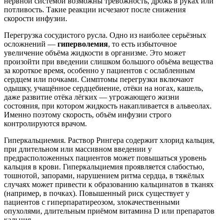
нервной системой возможны тревожность, дрожь в руках или
потливость. Такие реакции исчезают после снижения
скорости инфузии.
Перегрузка сосудистого русла. Одно из наиболее серьёзных
осложнений —
гиперволемия
, то есть избыточное
увеличение объёма жидкости в организме. Это может
произойти при введении слишком большого объёма вещества
за короткое время, особенно у пациентов с ослабленным
сердцем или почками. Симптомы перегрузки включают
одышку, учащённое сердцебиение, отёки на ногах, кашель,
даже развитие отёка лёгких — угрожающего жизни
состояния, при котором жидкость накапливается в альвеолах.
Именно поэтому скорость, объём инфузии строго
контролируются врачом.
Гиперкальциемия. Раствор Рингера содержит хлорид кальция,
при длительном или массивном введении у
предрасположенных пациентов может повышаться уровень
кальция в крови. Гиперкальциемия проявляется слабостью,
тошнотой, запорами, нарушением ритма сердца, в тяжёлых
случаях может привести к образованию кальцинатов в тканях
(например, в почках). Повышенный риск существует у
пациентов с гиперпаратиреозом, злокачественными
опухолями, длительным приёмом витамина D или препаратов
кальция.