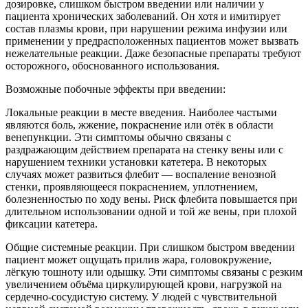
дозировке, слишком быстром введении или наличии у
пациента хронических заболеваний. Он хотя и имитирует
состав плазмы крови, при нарушении режима инфузии или
применении у предрасположенных пациентов может вызвать
нежелательные реакции. Даже безопасные препараты требуют
осторожного, обоснованного использования.
Возможные побочные эффекты при введении:
Локальные реакции в месте введения. Наиболее частыми
являются боль, жжение, покраснение или отёк в области
венепункции. Эти симптомы обычно связаны с
раздражающим действием препарата на стенку вены или с
нарушением техники установки катетера. В некоторых
случаях может развиться флебит — воспаление венозной
стенки, проявляющееся покраснением, уплотнением,
болезненностью по ходу вены. Риск флебита повышается при
длительном использовании одной и той же вены, при плохой
фиксации катетера.
Общие системные реакции. При слишком быстром введении
пациент может ощущать прилив жара, головокружение,
лёгкую тошноту или одышку. Эти симптомы связаны с резким
увеличением объёма циркулирующей крови, нагрузкой на
сердечно-сосудистую систему. У людей с чувствительной