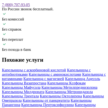
7 (800) 707-93-05
По России звонок бесплатный.
Без комиссий
Без справок
Без переплат
Без похода в банк
Похожие
услуги
Капельницы с аскорбиновой кислотой
Капельницы с
антибиотиками
Капельницы с аминокислотами
Капельницы с
витаминами
Капельница с магнезией
Капельница Ацесоль
Капельницы Вазапростана
Капельницы Ксефокам
Капельницы Мафусола
Капельницы Метилпреднизолона
Капельницы Милдроната
Капельницы Метронидазола
Капельницы Трентала
Капельницы Октолипена
Капельницы
Омепразола
Капельницы от панкреатита
Капельницы
Панангина
Капельницы Пентоксифиллина
Капельницы