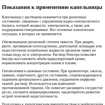
Показания к применению капельницы
Капельница с раствором назначается при различных
состояниях, связанных с нарушением водно-электролитного
баланса, потерей жидкости, электролитов, а также для
поддержания гемодинамики. Вот основные клинические
ситуации, в которых он применяется.
Обезвоживание различной степени тяжести. При диарее,
рвоте, чрезмерном потоотделении, длительной лихорадке или
недостаточном потреблении жидкости организм теряет не
только воду, но и электролиты. Раствор Рингера позволяет
быстро восстановить объём циркулирующей крови,
нормализовать концентрацию ионов в плазме.
Гиповолемия и шоковые состояния. При кровопотере, ожогах,
травмах, перитоните, других состояниях, сопровождающихся
падением артериального давления, ухудшением перфузии
тканей, раствор. Используется как компонент
противошоковой терапии. Он помогает расширить сосудистое
русло, улучшить микроциркуляцию, предотвратить развитие
острой почечной недостаточности.
Подготовка к хирургическим вмешательствам и реабилитация