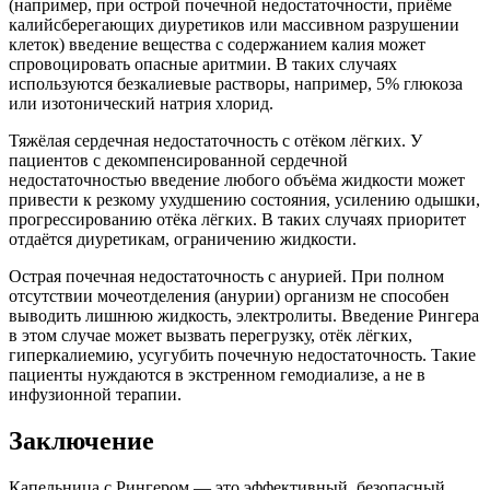
(например, при острой почечной недостаточности, приёме
калийсберегающих диуретиков или массивном разрушении
клеток) введение вещества с содержанием калия может
спровоцировать опасные аритмии. В таких случаях
используются безкалиевые растворы, например, 5% глюкоза
или изотонический натрия хлорид.
Тяжёлая сердечная недостаточность с отёком лёгких. У
пациентов с декомпенсированной сердечной
недостаточностью введение любого объёма жидкости может
привести к резкому ухудшению состояния, усилению одышки,
прогрессированию отёка лёгких. В таких случаях приоритет
отдаётся диуретикам, ограничению жидкости.
Острая почечная недостаточность с анурией. При полном
отсутствии мочеотделения (анурии) организм не способен
выводить лишнюю жидкость, электролиты. Введение Рингера
в этом случае может вызвать перегрузку, отёк лёгких,
гиперкалиемию, усугубить почечную недостаточность. Такие
пациенты нуждаются в экстренном гемодиализе, а не в
инфузионной терапии.
Заключение
Капельница с Рингером — это эффективный, безопасный,