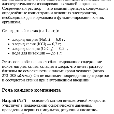
жизнедеятельности изолированных тканей и органов.
Современный раствор — это водный препарат, содержащий
определённые концентрации основных электролитов,
необходимых для нормального функционирования клеток
организма.
Стандартный состав (на 1 литр):
хлорид натрия (NaCl) — 6,0 г;
хлорид калия (KCl) — 0,3 г;
хлорид кальция (CaCl₂) — 0,2 г;
вода для инъекций — до 1 л.
Этот состав обеспечивает сбалансированное содержание
ионов натрия, калия, кальция и хлора, что делает раствор
близким по осмолярности к плазме крови человека (около
273–308 мОсм/л). Он не вызывает повреждения эритроцитов
и сосудистой стенки при внутривенном введении.
Роль каждого компонента
Натрий (Na⁺)
— основной катион внеклеточной жидкости.
Участвует в поддержании осмотического давления,
проведении нервных импульсов, регуляции кислотно-