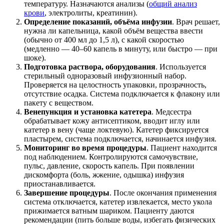
температуру. Назначаются анализы (
общий анализ
крови
, электролиты, креатинин).
Определение показаний, объёма инфузии
. Врач решает,
нужна ли капельница, какой объём вещества ввести
(обычно от 400 мл до 1,5 л), с какой скоростью
(медленно — 40–60 капель в минуту, или быстро — при
шоке).
Подготовка раствора, оборудования
. Используется
стерильный одноразовый инфузионный набор.
Проверяется на целостность упаковки, прозрачность,
отсутствие осадка. Система подключается к флакону или
пакету с веществом.
Венепункция и установка катетера
. Медсестра
обрабатывает кожу антисептиком, вводит иглу или
катетер в вену (чаще локтевую). Катетер фиксируется
пластырем, система подключается, начинается инфузия.
Мониторинг во время процедуры
. Пациент находится
под наблюдением. Контролируются самочувствие,
пульс, давление, скорость капель. При появлении
дискомфорта (боль, жжение, одышка) инфузия
приостанавливается.
Завершение процедуры
. После окончания применения
система отключается, катетер извлекается, место укола
прижимается ватным шариком. Пациенту даются
рекомендации (пить больше воды, избегать физических