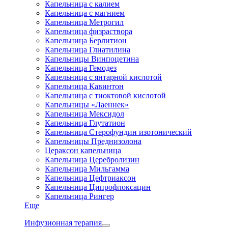
Капельница с калием
Капельница с магнием
Капельница Метрогил
Капельница физраствора
Капельница Берлитион
Капельница Глиатилина
Капельницы Винпоцетина
Капельница Гемодез
Капельница с янтарной кислотой
Капельница Кавинтон
Капельница с тиоктовой кислотой
Капельницы «Лаеннек»
Капельница Мексидол
Капельница Глутатион
Капельница Стерофундин изотонический
Капельницы Преднизолона
Цераксон капельница
Капельница Церебролизин
Капельница Мильгамма
Капельница Цефтриаксон
Капельница Ципрофлоксацин
Капельница Рингер
Еще
Инфузионная терапия