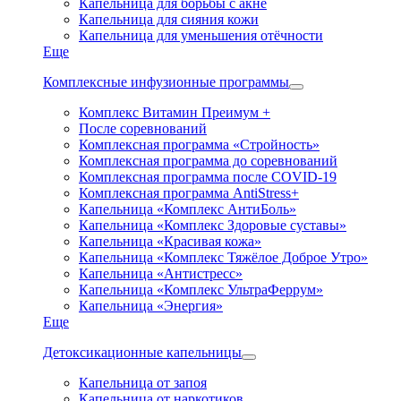
Капельница для борьбы с акне
Капельница для сияния кожи
Капельница для уменьшения отёчности
Еще
Комплексные инфузионные программы
Комплекс Витамин Преимум +
После соревнований
Комплексная программа «Стройность»
Комплексная программа до соревнований
Комплексная программа после COVID-19
Комплексная программа AntiStress+
Капельница «Комплекс АнтиБоль»
Капельница «Комплекс Здоровые суставы»
Капельница «Красивая кожа»
Капельница «Комплекс Тяжёлое Доброе Утро»
Капельница «Антистресс»
Капельница «Комплекс УльтраФеррум»
Капельница «Энергия»
Еще
Детоксикационные капельницы
Капельница от запоя
Капельница от наркотиков