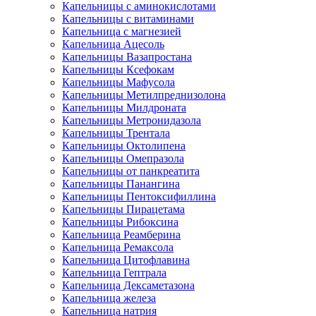
Капельницы с аминокислотами
Капельницы с витаминами
Капельница с магнезией
Капельница Ацесоль
Капельницы Вазапростана
Капельницы Ксефокам
Капельницы Мафусола
Капельницы Метилпреднизолона
Капельницы Милдроната
Капельницы Метронидазола
Капельницы Трентала
Капельницы Октолипена
Капельницы Омепразола
Капельницы от панкреатита
Капельницы Панангина
Капельницы Пентоксифиллина
Капельницы Пирацетама
Капельницы Рибоксина
Капельница Реамберина
Капельница Ремаксола
Капельница Цитофлавина
Капельница Гептрала
Капельница Дексаметазона
Капельница железа
Капельница натрия