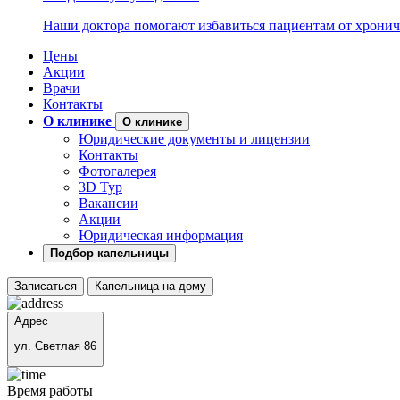
Наши доктора помогают избавиться пациентам от хронич
Цены
Акции
Врачи
Контакты
О клинике
О клинике
Юридические документы и лицензии
Контакты
Фотогалерея
3D Тур
Вакансии
Акции
Юридическая информация
Подбор капельницы
Записаться
Капельница на дому
Адрес
ул. Светлая 86
Время работы