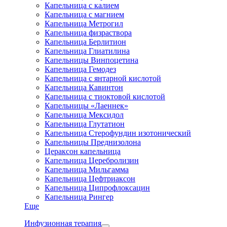
Капельница с калием
Капельница с магнием
Капельница Метрогил
Капельница физраствора
Капельница Берлитион
Капельница Глиатилина
Капельницы Винпоцетина
Капельница Гемодез
Капельница с янтарной кислотой
Капельница Кавинтон
Капельница с тиоктовой кислотой
Капельницы «Лаеннек»
Капельница Мексидол
Капельница Глутатион
Капельница Стерофундин изотонический
Капельницы Преднизолона
Цераксон капельница
Капельница Церебролизин
Капельница Мильгамма
Капельница Цефтриаксон
Капельница Ципрофлоксацин
Капельница Рингер
Еще
Инфузионная терапия