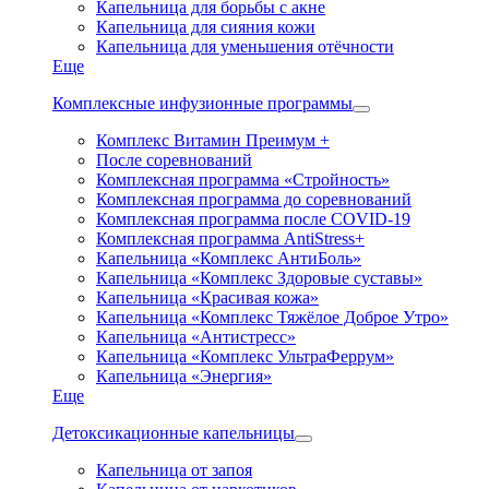
Капельница для борьбы с акне
Капельница для сияния кожи
Капельница для уменьшения отёчности
Еще
Комплексные инфузионные программы
Комплекс Витамин Преимум +
После соревнований
Комплексная программа «Стройность»
Комплексная программа до соревнований
Комплексная программа после COVID-19
Комплексная программа AntiStress+
Капельница «Комплекс АнтиБоль»
Капельница «Комплекс Здоровые суставы»
Капельница «Красивая кожа»
Капельница «Комплекс Тяжёлое Доброе Утро»
Капельница «Антистресс»
Капельница «Комплекс УльтраФеррум»
Капельница «Энергия»
Еще
Детоксикационные капельницы
Капельница от запоя